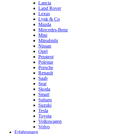
Lancia
Land Rover
Lexus
Lynk & Co
Mazda
Mercedes-Benz
Mini
Mitsubishi
Nissan
Opel
Peugeot
Polestar
Porsche
Renault
Saab
Seat
Skoda
Smart
Subaru
Suzuki
Tesla
Toyota
Volkswagen
Volvo
Erfahrungen