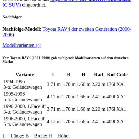
(C SUV)
eingeordnet.
Nachfolger
Nachfolge-Modell:
Toyota RAV4 der zweiten Generation (2000-
2006)
Modellvarianten (4)
Vom
Toyota RAV4 (1994-2000)
gab es folgende Modellvarianten auf dem deutschen
Markt:
Variante
L
B
H
Rad
Kof
Code
1994-1996
3.71 m
1.70 m
1.66 m
2.20 m
176l
XA1
3-tr. Geländewagen
1995-1996
4.12 m
1.70 m
1.66 m
2.41 m
409l
XA1
5-tr. Geländewagen
1996-2000, 1.Facelift
3.71 m
1.70 m
1.66 m
2.20 m
176l
XA1
3-tr. Geländewagen
1996-2000, 1.Facelift
4.12 m
1.70 m
1.66 m
2.41 m
409l
XA1
5-tr. Geländewagen
L = Länge; B = Breite; H = Höhe;