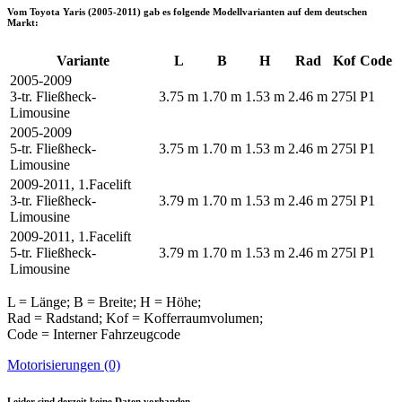
Vom
Toyota Yaris (2005-2011)
gab es folgende Modellvarianten auf dem deutschen
Markt:
Variante
L
B
H
Rad
Kof
Code
2005-2009
3-tr. Fließheck-
3.75 m
1.70 m
1.53 m
2.46 m
275l
P1
Limousine
2005-2009
5-tr. Fließheck-
3.75 m
1.70 m
1.53 m
2.46 m
275l
P1
Limousine
2009-2011, 1.Facelift
3-tr. Fließheck-
3.79 m
1.70 m
1.53 m
2.46 m
275l
P1
Limousine
2009-2011, 1.Facelift
5-tr. Fließheck-
3.79 m
1.70 m
1.53 m
2.46 m
275l
P1
Limousine
L = Länge; B = Breite; H = Höhe;
Rad = Radstand; Kof = Kofferraumvolumen;
Code = Interner Fahrzeugcode
Motorisierungen (0)
Leider sind derzeit keine Daten vorhanden.