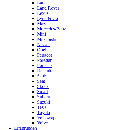
Lancia
Land Rover
Lexus
Lynk & Co
Mazda
Mercedes-Benz
Mini
Mitsubishi
Nissan
Opel
Peugeot
Polestar
Porsche
Renault
Saab
Seat
Skoda
Smart
Subaru
Suzuki
Tesla
Toyota
Volkswagen
Volvo
Erfahrungen