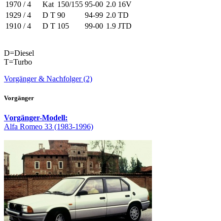
1970 / 4
Kat
150/155
95-00
2.0 16V
1929 / 4
D T
90
94-99
2.0 TD
1910 / 4
D T
105
99-00
1.9 JTD
D=Diesel
T=Turbo
Vorgänger & Nachfolger (2)
Vorgänger
Vorgänger-Modell:
Alfa Romeo 33 (1983-1996)