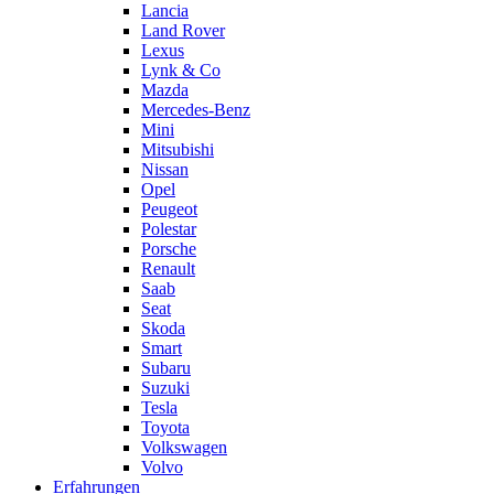
Lancia
Land Rover
Lexus
Lynk & Co
Mazda
Mercedes-Benz
Mini
Mitsubishi
Nissan
Opel
Peugeot
Polestar
Porsche
Renault
Saab
Seat
Skoda
Smart
Subaru
Suzuki
Tesla
Toyota
Volkswagen
Volvo
Erfahrungen