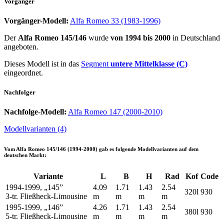
Vorgänger
Vorgänger-Modell:
Alfa Romeo 33 (1983-1996)
Der
Alfa Romeo 145/146
wurde
von 1994 bis 2000
in Deutschland
angeboten.
Dieses Modell ist in das
Segment
untere Mittelklasse (C)
eingeordnet.
Nachfolger
Nachfolge-Modell:
Alfa Romeo 147 (2000-2010)
Modellvarianten (4)
Vom
Alfa Romeo 145/146 (1994-2000)
gab es folgende Modellvarianten auf dem
deutschen Markt:
Variante
L
B
H
Rad
Kof
Code
1994-1999, „145”
4.09
1.71
1.43
2.54
320l
930
3-tr. Fließheck-Limousine
m
m
m
m
1995-1999, „146”
4.26
1.71
1.43
2.54
380l
930
5-tr. Fließheck-Limousine
m
m
m
m