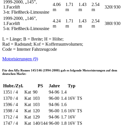
1999-2000, „145”,
4.06
1.71
1.43
2.54
1.Facelift
320l
930
m
m
m
m
3-tr. Fließheck-Limousine
1999-2000, „146”,
4.24
1.71
1.43
2.54
1.Facelift
380l
930
m
m
m
m
5-tr. Fließheck-Limousine
L = Länge; B = Breite; H = Höhe;
Rad = Radstand; Kof = Kofferraumvolumen;
Code = Interner Fahrzeugcode
Motorisierungen (9)
Für den
Alfa Romeo 145/146 (1994-2000)
gab es folgende Motorisierungen auf dem
deutschen Markt:
Hubr./Zyl.
PS
Jahre
Typ
1351 / 4
Kat
90
94-96
1.4
1370 / 4
Kat
103
96-00
1.4 16V TS
1596 / 4
Kat
103
94-96
1.6
1598 / 4
Kat
120
96-00
1.6 16V TS
1712 / 4
Kat
129
94-96
1.7 16V
1747 / 4
Kat
140/144
96-00
1.8 16V TS