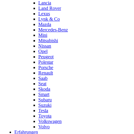
Lancia
Land Rover
Lexus
Lynk & Co
Mazda
Mercedes-Benz
Mini
Mitsubishi
Nissan
Opel
Peugeot
Polestar
Porsche
Renault
Saab
Seat
Skoda
Smart
Subaru
Suzuki
Tesla
Toyota
Volkswagen
Volvo
Erfahrungen