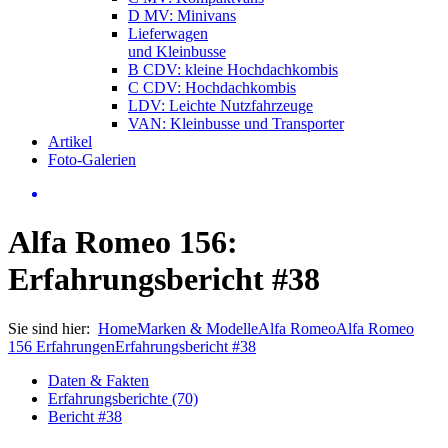
D MV: Minivans
Lieferwagen
und Kleinbusse
B CDV: kleine Hochdachkombis
C CDV: Hochdachkombis
LDV: Leichte Nutzfahrzeuge
VAN: Kleinbusse und Transporter
Artikel
Foto-Galerien
Alfa Romeo 156:
Erfahrungsbericht #38
Sie sind hier:
Home
Marken & Modelle
Alfa Romeo
Alfa Romeo
156 Erfahrungen
Erfahrungsbericht #38
Daten & Fakten
Erfahrungsberichte (70)
Bericht #38