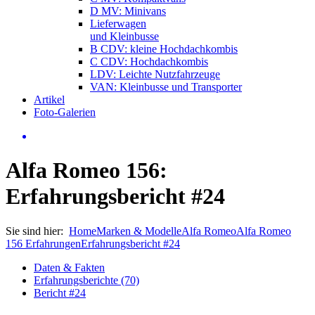
D MV: Minivans
Lieferwagen
und Kleinbusse
B CDV: kleine Hochdachkombis
C CDV: Hochdachkombis
LDV: Leichte Nutzfahrzeuge
VAN: Kleinbusse und Transporter
Artikel
Foto-Galerien
Alfa Romeo 156:
Erfahrungsbericht #24
Sie sind hier:
Home
Marken & Modelle
Alfa Romeo
Alfa Romeo
156 Erfahrungen
Erfahrungsbericht #24
Daten & Fakten
Erfahrungsberichte (70)
Bericht #24