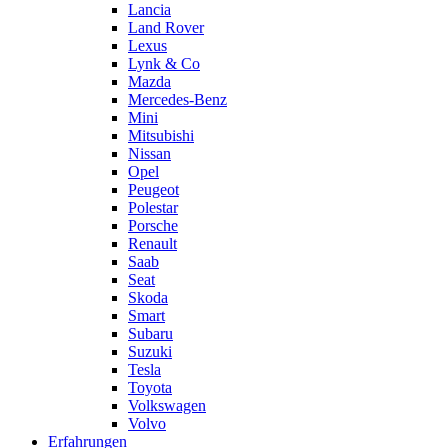
Lancia
Land Rover
Lexus
Lynk & Co
Mazda
Mercedes-Benz
Mini
Mitsubishi
Nissan
Opel
Peugeot
Polestar
Porsche
Renault
Saab
Seat
Skoda
Smart
Subaru
Suzuki
Tesla
Toyota
Volkswagen
Volvo
Erfahrungen