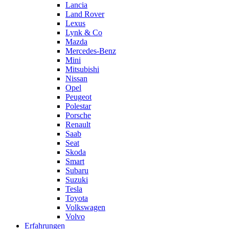
Lancia
Land Rover
Lexus
Lynk & Co
Mazda
Mercedes-Benz
Mini
Mitsubishi
Nissan
Opel
Peugeot
Polestar
Porsche
Renault
Saab
Seat
Skoda
Smart
Subaru
Suzuki
Tesla
Toyota
Volkswagen
Volvo
Erfahrungen