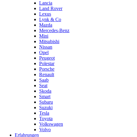
Lancia
Land Rover
Lexus
Lynk & Co
Mazda
Mercedes-Benz
Mini
Mitsubishi
Nissan
Opel
Peugeot
Polestar
Porsche
Renault
Saab
Seat
Skoda
Smart
Subaru
Suzuki
Tesla
Toyota
Volkswagen
Volvo
Erfahrungen