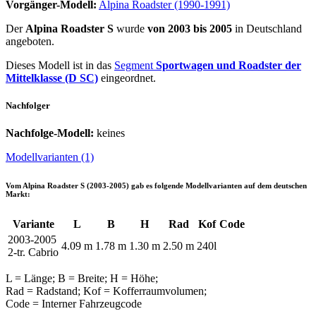
Vorgänger-Modell:
Alpina Roadster (1990-1991)
Der
Alpina Roadster S
wurde
von 2003 bis 2005
in Deutschland
angeboten.
Dieses Modell ist in das
Segment
Sportwagen und Roadster der
Mittelklasse (D SC)
eingeordnet.
Nachfolger
Nachfolge-Modell:
keines
Modellvarianten (1)
Vom
Alpina Roadster S (2003-2005)
gab es folgende Modellvarianten auf dem deutschen
Markt:
Variante
L
B
H
Rad
Kof
Code
2003-2005
4.09 m
1.78 m
1.30 m
2.50 m
240l
2-tr. Cabrio
L = Länge; B = Breite; H = Höhe;
Rad = Radstand; Kof = Kofferraumvolumen;
Code = Interner Fahrzeugcode