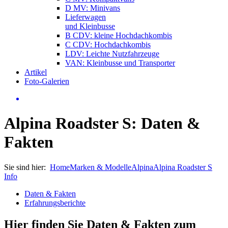
D MV: Minivans
Lieferwagen
und Kleinbusse
B CDV: kleine Hochdachkombis
C CDV: Hochdachkombis
LDV: Leichte Nutzfahrzeuge
VAN: Kleinbusse und Transporter
Artikel
Foto-Galerien
Alpina Roadster S: Daten &
Fakten
Sie sind hier:
Home
Marken & Modelle
Alpina
Alpina Roadster S
Info
Daten & Fakten
Erfahrungsberichte
Hier finden Sie Daten & Fakten zum