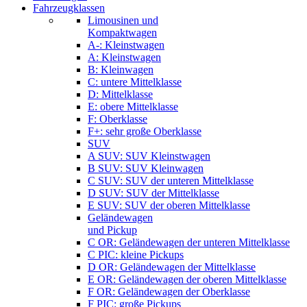
Fahrzeugklassen
Limousinen und
Kompaktwagen
A-: Kleinstwagen
A: Kleinstwagen
B: Kleinwagen
C: untere Mittelklasse
D: Mittelklasse
E: obere Mittelklasse
F: Oberklasse
F+: sehr große Oberklasse
SUV
A SUV: SUV Kleinstwagen
B SUV: SUV Kleinwagen
C SUV: SUV der unteren Mittelklasse
D SUV: SUV der Mittelklasse
E SUV: SUV der oberen Mittelklasse
Geländewagen
und Pickup
C OR: Geländewagen der unteren Mittelklasse
C PIC: kleine Pickups
D OR: Geländewagen der Mittelklasse
E OR: Geländewagen der oberen Mittelklasse
F OR: Geländewagen der Oberklasse
F PIC: große Pickups