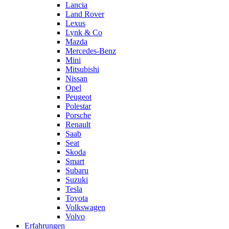
Lancia
Land Rover
Lexus
Lynk & Co
Mazda
Mercedes-Benz
Mini
Mitsubishi
Nissan
Opel
Peugeot
Polestar
Porsche
Renault
Saab
Seat
Skoda
Smart
Subaru
Suzuki
Tesla
Toyota
Volkswagen
Volvo
Erfahrungen