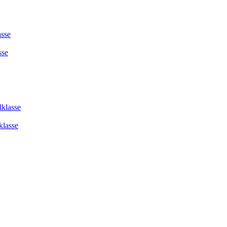
asse
sse
lklasse
klasse