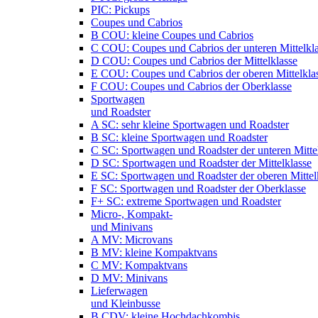
PIC: Pickups
Coupes und Cabrios
B COU: kleine Coupes und Cabrios
C COU: Coupes und Cabrios der unteren Mittelkl
D COU: Coupes und Cabrios der Mittelklasse
E COU: Coupes und Cabrios der oberen Mittelkla
F COU: Coupes und Cabrios der Oberklasse
Sportwagen
und Roadster
A SC: sehr kleine Sportwagen und Roadster
B SC: kleine Sportwagen und Roadster
C SC: Sportwagen und Roadster der unteren Mitte
D SC: Sportwagen und Roadster der Mittelklasse
E SC: Sportwagen und Roadster der oberen Mittel
F SC: Sportwagen und Roadster der Oberklasse
F+ SC: extreme Sportwagen und Roadster
Micro-, Kompakt-
und Minivans
A MV: Microvans
B MV: kleine Kompaktvans
C MV: Kompaktvans
D MV: Minivans
Lieferwagen
und Kleinbusse
B CDV: kleine Hochdachkombis