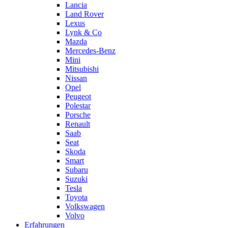
Lancia
Land Rover
Lexus
Lynk & Co
Mazda
Mercedes-Benz
Mini
Mitsubishi
Nissan
Opel
Peugeot
Polestar
Porsche
Renault
Saab
Seat
Skoda
Smart
Subaru
Suzuki
Tesla
Toyota
Volkswagen
Volvo
Erfahrungen