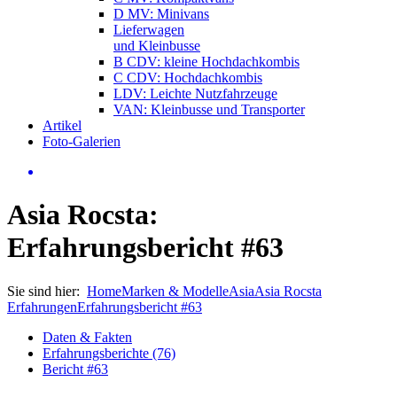
D MV: Minivans
Lieferwagen
und Kleinbusse
B CDV: kleine Hochdachkombis
C CDV: Hochdachkombis
LDV: Leichte Nutzfahrzeuge
VAN: Kleinbusse und Transporter
Artikel
Foto-Galerien
Asia Rocsta:
Erfahrungsbericht #63
Sie sind hier:
Home
Marken & Modelle
Asia
Asia Rocsta
Erfahrungen
Erfahrungsbericht #63
Daten & Fakten
Erfahrungsberichte (76)
Bericht #63