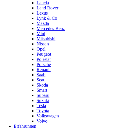
Lancia
Land Rover
Lexus
Lynk & Co
Mazda
Mercedes-Benz
Mini
Mitsubishi
Nissan
Opel
Peugeot
Polestar
Porsche
Renault
Saab
Seat
Skoda
Smart
Subaru
Suzuki
Tesla
Toyota
Volkswagen
Volvo
Erfahrungen