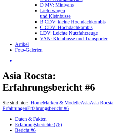
D MV: Minivans
Lieferwagen
und Kleinbusse
B CDV: kleine Hochdachkombis
C CDV: Hochdachkombis
LDV: Leichte Nutzfahrzeuge
VAN: Kleinbusse und Transporter
Artikel
Foto-Galerien
Asia Rocsta:
Erfahrungsbericht #6
Sie sind hier:
Home
Marken & Modelle
Asia
Asia Rocsta
Erfahrungen
Erfahrungsbericht #6
Daten & Fakten
Erfahrungsberichte (76)
Bericht #6