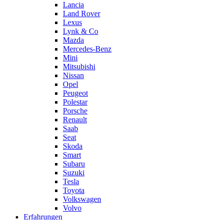
Lancia
Land Rover
Lexus
Lynk & Co
Mazda
Mercedes-Benz
Mini
Mitsubishi
Nissan
Opel
Peugeot
Polestar
Porsche
Renault
Saab
Seat
Skoda
Smart
Subaru
Suzuki
Tesla
Toyota
Volkswagen
Volvo
Erfahrungen