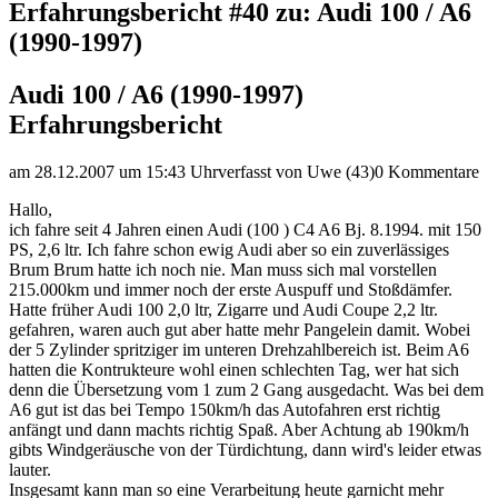
Erfahrungsbericht #40 zu: Audi 100 / A6
(1990-1997)
Audi 100 / A6 (1990-1997)
Erfahrungsbericht
am 28.12.2007 um 15:43 Uhr
verfasst von Uwe (43)
0 Kommentare
Hallo,
ich fahre seit 4 Jahren einen Audi (100 ) C4 A6 Bj. 8.1994. mit 150
PS, 2,6 ltr. Ich fahre schon ewig Audi aber so ein zuverlässiges
Brum Brum hatte ich noch nie. Man muss sich mal vorstellen
215.000km und immer noch der erste Auspuff und Stoßdämfer.
Hatte früher Audi 100 2,0 ltr, Zigarre und Audi Coupe 2,2 ltr.
gefahren, waren auch gut aber hatte mehr Pangelein damit. Wobei
der 5 Zylinder spritziger im unteren Drehzahlbereich ist. Beim A6
hatten die Kontrukteure wohl einen schlechten Tag, wer hat sich
denn die Übersetzung vom 1 zum 2 Gang ausgedacht. Was bei dem
A6 gut ist das bei Tempo 150km/h das Autofahren erst richtig
anfängt und dann machts richtig Spaß. Aber Achtung ab 190km/h
gibts Windgeräusche von der Türdichtung, dann wird's leider etwas
lauter.
Insgesamt kann man so eine Verarbeitung heute garnicht mehr