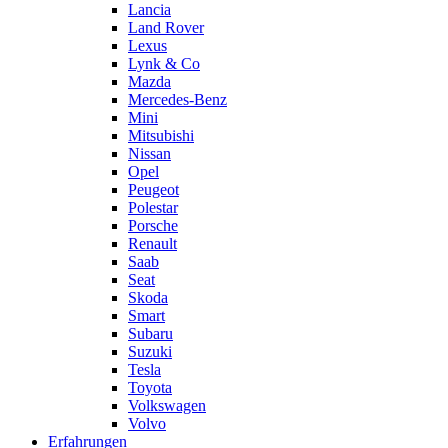
Lancia
Land Rover
Lexus
Lynk & Co
Mazda
Mercedes-Benz
Mini
Mitsubishi
Nissan
Opel
Peugeot
Polestar
Porsche
Renault
Saab
Seat
Skoda
Smart
Subaru
Suzuki
Tesla
Toyota
Volkswagen
Volvo
Erfahrungen