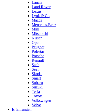
Lancia
Land Rover
Lexus
Lynk & Co
Mazda
Mercedes-Benz
Mini
Mitsubishi
Nissan
Opel
Peugeot
Polestar
Porsche
Renault
Saab
Seat
Skoda
Smart
Subaru
Suzuki
Tesla
Toyota
Volkswagen
Volvo
Erfahrungen