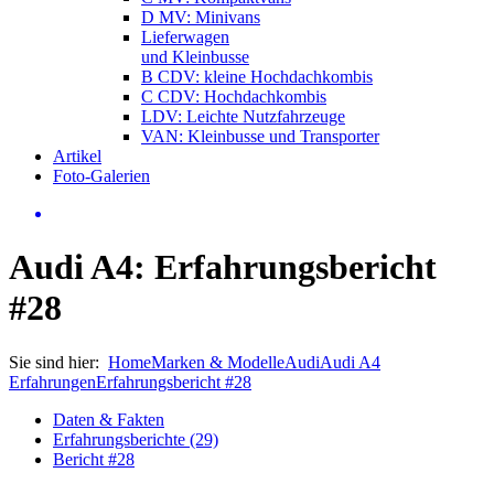
D MV: Minivans
Lieferwagen
und Kleinbusse
B CDV: kleine Hochdachkombis
C CDV: Hochdachkombis
LDV: Leichte Nutzfahrzeuge
VAN: Kleinbusse und Transporter
Artikel
Foto-Galerien
Audi A4: Erfahrungsbericht
#28
Sie sind hier:
Home
Marken & Modelle
Audi
Audi A4
Erfahrungen
Erfahrungsbericht #28
Daten & Fakten
Erfahrungsberichte (29)
Bericht #28