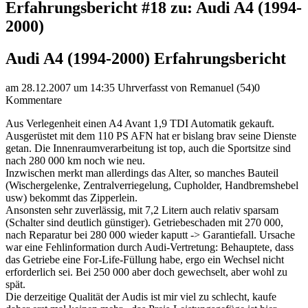
Erfahrungsbericht #18 zu: Audi A4 (1994-
2000)
Audi A4 (1994-2000) Erfahrungsbericht
am 28.12.2007 um 14:35 Uhr
verfasst von Remanuel (54)
0
Kommentare
Aus Verlegenheit einen A4 Avant 1,9 TDI Automatik gekauft.
Ausgerüstet mit dem 110 PS AFN hat er bislang brav seine Dienste
getan. Die Innenraumverarbeitung ist top, auch die Sportsitze sind
nach 280 000 km noch wie neu.
Inzwischen merkt man allerdings das Alter, so manches Bauteil
(Wischergelenke, Zentralverriegelung, Cupholder, Handbremshebel
usw) bekommt das Zipperlein.
Ansonsten sehr zuverlässig, mit 7,2 Litern auch relativ sparsam
(Schalter sind deutlich günstiger). Getriebeschaden mit 270 000,
nach Reparatur bei 280 000 wieder kaputt -> Garantiefall. Ursache
war eine Fehlinformation durch Audi-Vertretung: Behauptete, dass
das Getriebe eine For-Life-Füllung habe, ergo ein Wechsel nicht
erforderlich sei. Bei 250 000 aber doch gewechselt, aber wohl zu
spät.
Die derzeitige Qualität der Audis ist mir viel zu schlecht, kaufe