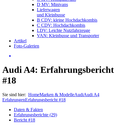
D MV: Minivans
Lieferwagen
und Kleinbusse
B CDV: kleine Hochdachkombis
C CDV: Hochdachkombis
LDV: Leichte Nutzfahrzeuge
VAN: Kleinbusse und Transporter
Artikel
Foto-Galerien
Audi A4: Erfahrungsbericht
#18
Sie sind hier:
Home
Marken & Modelle
Audi
Audi A4
Erfahrungen
Erfahrungsbericht #18
Daten & Fakten
Erfahrungsberichte (29)
Bericht #18