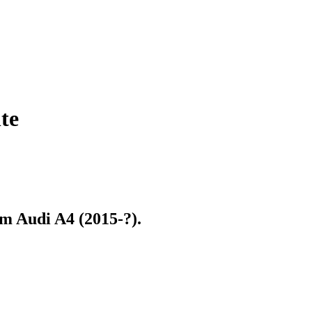
te
zum
Audi A4 (2015-?)
.