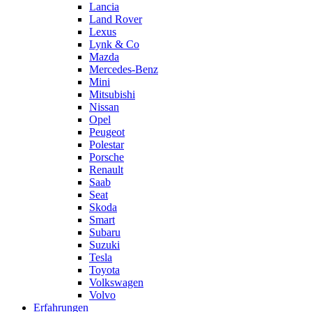
Lancia
Land Rover
Lexus
Lynk & Co
Mazda
Mercedes-Benz
Mini
Mitsubishi
Nissan
Opel
Peugeot
Polestar
Porsche
Renault
Saab
Seat
Skoda
Smart
Subaru
Suzuki
Tesla
Toyota
Volkswagen
Volvo
Erfahrungen