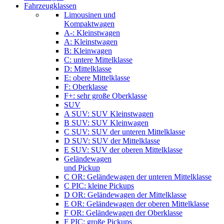
Fahrzeugklassen
Limousinen und
Kompaktwagen
A-: Kleinstwagen
A: Kleinstwagen
B: Kleinwagen
C: untere Mittelklasse
D: Mittelklasse
E: obere Mittelklasse
F: Oberklasse
F+: sehr große Oberklasse
SUV
A SUV: SUV Kleinstwagen
B SUV: SUV Kleinwagen
C SUV: SUV der unteren Mittelklasse
D SUV: SUV der Mittelklasse
E SUV: SUV der oberen Mittelklasse
Geländewagen
und Pickup
C OR: Geländewagen der unteren Mittelklasse
C PIC: kleine Pickups
D OR: Geländewagen der Mittelklasse
E OR: Geländewagen der oberen Mittelklasse
F OR: Geländewagen der Oberklasse
F PIC: große Pickups