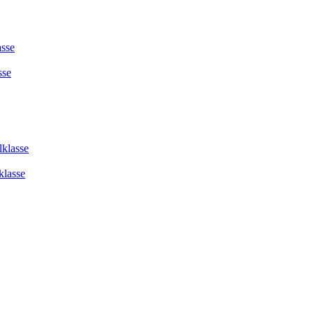
asse
sse
lklasse
klasse