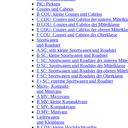
PIC: Pickups
Coupes und Cabrios
B COU: kleine Coupes und Cabrios
C COU: Coupes und Cabrios der unteren Mittelkl
D COU: Coupes und Cabrios der Mittelklasse
E COU: Coupes und Cabrios der oberen Mittelkla
F COU: Coupes und Cabrios der Oberklasse
Sportwagen
und Roadster
A SC: sehr kleine Sportwagen und Roadster
B SC: kleine Sportwagen und Roadster
C SC: Sportwagen und Roadster der unteren Mitte
D SC: Sportwagen und Roadster der Mittelklasse
E SC: Sportwagen und Roadster der oberen Mittel
F SC: Sportwagen und Roadster der Oberklasse
F+ SC: extreme Sportwagen und Roadster
Micro-, Kompakt-
und Minivans
A MV: Microvans
B MV: kleine Kompaktvans
C MV: Kompaktvans
D MV: Minivans
Lieferwagen
und Kleinbusse
B CDV: kleine Hochdachkombis