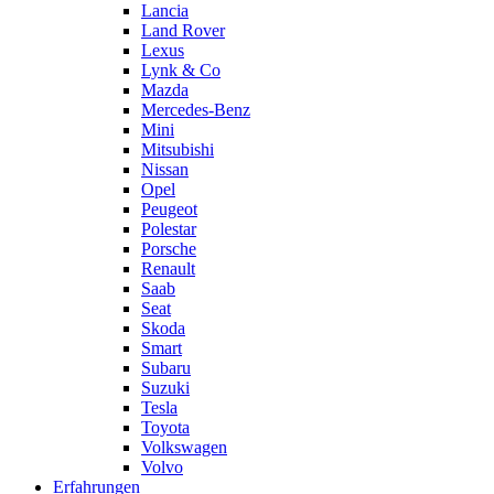
Lancia
Land Rover
Lexus
Lynk & Co
Mazda
Mercedes-Benz
Mini
Mitsubishi
Nissan
Opel
Peugeot
Polestar
Porsche
Renault
Saab
Seat
Skoda
Smart
Subaru
Suzuki
Tesla
Toyota
Volkswagen
Volvo
Erfahrungen