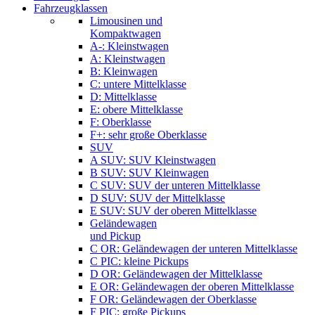
Fahrzeugklassen
Limousinen und
Kompaktwagen
A-: Kleinstwagen
A: Kleinstwagen
B: Kleinwagen
C: untere Mittelklasse
D: Mittelklasse
E: obere Mittelklasse
F: Oberklasse
F+: sehr große Oberklasse
SUV
A SUV: SUV Kleinstwagen
B SUV: SUV Kleinwagen
C SUV: SUV der unteren Mittelklasse
D SUV: SUV der Mittelklasse
E SUV: SUV der oberen Mittelklasse
Geländewagen
und Pickup
C OR: Geländewagen der unteren Mittelklasse
C PIC: kleine Pickups
D OR: Geländewagen der Mittelklasse
E OR: Geländewagen der oberen Mittelklasse
F OR: Geländewagen der Oberklasse
F PIC: große Pickups