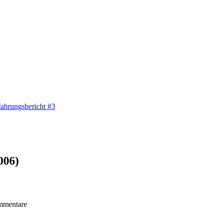
fahrungsbericht #3
006)
mmentare