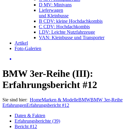
D MV: Minivans
Lieferwagen
und Kleinbusse
B CDV: kleine Hochdachkombis
C CDV: Hochdachkombis
LDV: Leichte Nutzfahrzeuge
VAN: Kleinbusse und Transporter
Artikel
Foto-Galerien
BMW 3er-Reihe (III):
Erfahrungsbericht #12
Sie sind hier:
Home
Marken & Modelle
BMW
BMW 3er-Reihe
Erfahrungen
Erfahrungsbericht #12
Daten & Fakten
Erfahrungsberichte (39)
Bericht #12