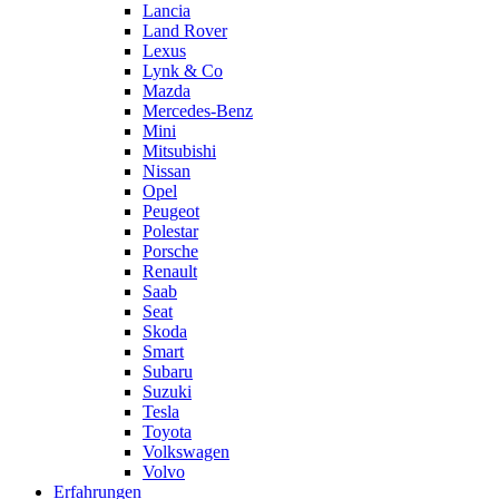
Lancia
Land Rover
Lexus
Lynk & Co
Mazda
Mercedes-Benz
Mini
Mitsubishi
Nissan
Opel
Peugeot
Polestar
Porsche
Renault
Saab
Seat
Skoda
Smart
Subaru
Suzuki
Tesla
Toyota
Volkswagen
Volvo
Erfahrungen