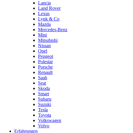
Lancia
Land Rover
Lexus
Lynk & Co
Mazda
Mercedes-Benz
Mini
Mitsubishi
Nissan
Opel
Peugeot
Polestar
Porsche
Renault
Saab
Seat
Skoda
Smart
Subaru
Suzuki
Tesla
Toyota
Volkswagen
Volvo
Erfahrungen