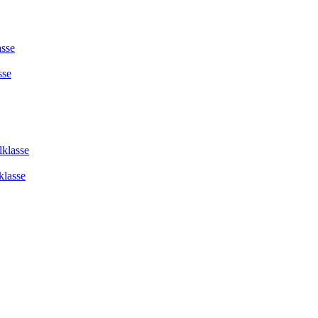
asse
sse
lklasse
klasse