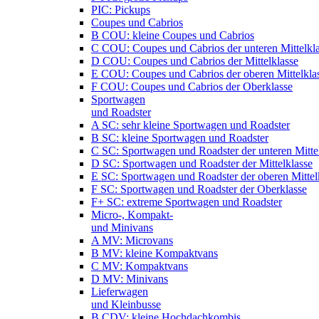
PIC: Pickups
Coupes und Cabrios
B COU: kleine Coupes und Cabrios
C COU: Coupes und Cabrios der unteren Mittelkl
D COU: Coupes und Cabrios der Mittelklasse
E COU: Coupes und Cabrios der oberen Mittelkla
F COU: Coupes und Cabrios der Oberklasse
Sportwagen
und Roadster
A SC: sehr kleine Sportwagen und Roadster
B SC: kleine Sportwagen und Roadster
C SC: Sportwagen und Roadster der unteren Mitte
D SC: Sportwagen und Roadster der Mittelklasse
E SC: Sportwagen und Roadster der oberen Mittel
F SC: Sportwagen und Roadster der Oberklasse
F+ SC: extreme Sportwagen und Roadster
Micro-, Kompakt-
und Minivans
A MV: Microvans
B MV: kleine Kompaktvans
C MV: Kompaktvans
D MV: Minivans
Lieferwagen
und Kleinbusse
B CDV: kleine Hochdachkombis