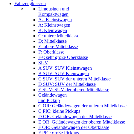
Fahrzeugklassen
Limousinen und
Kompaktwagen
A-: Kleinstwagen
A: Kleinstwagen
B: Kleinwagen
C: untere Mittelklasse
D: Mittelklasse
E: obere Mittelklasse
F: Oberklasse
F+: sehr große Oberklasse
SUV
A SUV: SUV Kleinstwagen
B SUV: SUV Kleinwagen
C SUV: SUV der unteren Mittelklasse
D SUV: SUV der Mittelklasse
E SUV: SUV der oberen Mittelklasse
Geländewagen
und Pickup
C OR: Geländewagen der unteren Mittelklasse
C PIC: kleine Pickups
D OR: Geländewagen der Mittelklasse
E OR: Geländewagen der oberen Mittelklasse
F OR: Geländewagen der Oberklasse
F PIC: große Pickups