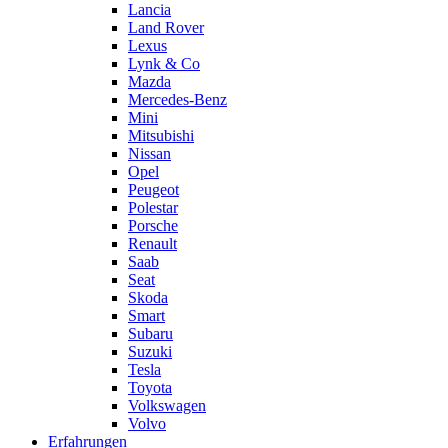
Lancia
Land Rover
Lexus
Lynk & Co
Mazda
Mercedes-Benz
Mini
Mitsubishi
Nissan
Opel
Peugeot
Polestar
Porsche
Renault
Saab
Seat
Skoda
Smart
Subaru
Suzuki
Tesla
Toyota
Volkswagen
Volvo
Erfahrungen