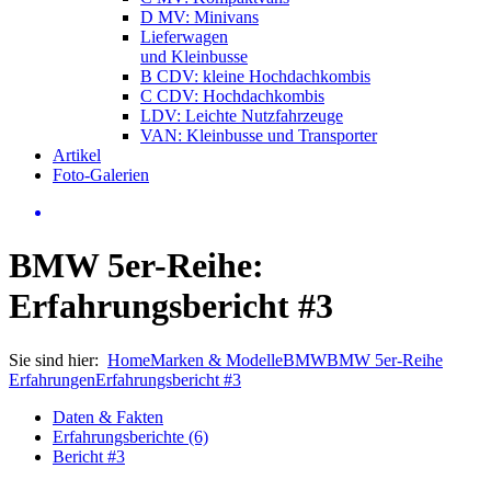
D MV: Minivans
Lieferwagen
und Kleinbusse
B CDV: kleine Hochdachkombis
C CDV: Hochdachkombis
LDV: Leichte Nutzfahrzeuge
VAN: Kleinbusse und Transporter
Artikel
Foto-Galerien
BMW 5er-Reihe:
Erfahrungsbericht #3
Sie sind hier:
Home
Marken & Modelle
BMW
BMW 5er-Reihe
Erfahrungen
Erfahrungsbericht #3
Daten & Fakten
Erfahrungsberichte (6)
Bericht #3