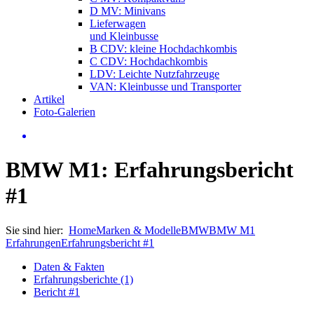
D MV: Minivans
Lieferwagen
und Kleinbusse
B CDV: kleine Hochdachkombis
C CDV: Hochdachkombis
LDV: Leichte Nutzfahrzeuge
VAN: Kleinbusse und Transporter
Artikel
Foto-Galerien
BMW M1: Erfahrungsbericht
#1
Sie sind hier:
Home
Marken & Modelle
BMW
BMW M1
Erfahrungen
Erfahrungsbericht #1
Daten & Fakten
Erfahrungsberichte (1)
Bericht #1