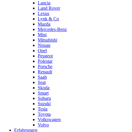
Lancia
Land Rover
Lexus
Lynk & Co
Mazda
Mercedes-Benz
Mini
Mitsubishi
Nissan
Opel
Peugeot
Polestar
Porsche
Renault
Saab
Seat
Skoda
Smart
Subaru
Suzuki
Tesla
Toyota
Volkswagen
Volvo
Erfahrungen