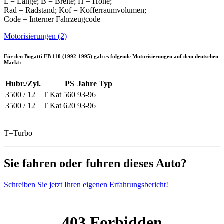
L = Länge; B = Breite; H = Höhe;
Rad = Radstand; Kof = Kofferraumvolumen;
Code = Interner Fahrzeugcode
Motorisierungen (2)
Für den
Bugatti EB 110 (1992-1995)
gab es folgende Motorisierungen auf dem deutschen
Markt:
Hubr./Zyl.
PS
Jahre
Typ
3500 / 12
T Kat
560
93-96
3500 / 12
T Kat
620
93-96
T=Turbo
Sie fahren oder fuhren dieses Auto?
Schreiben Sie jetzt Ihren eigenen Erfahrungsbericht!