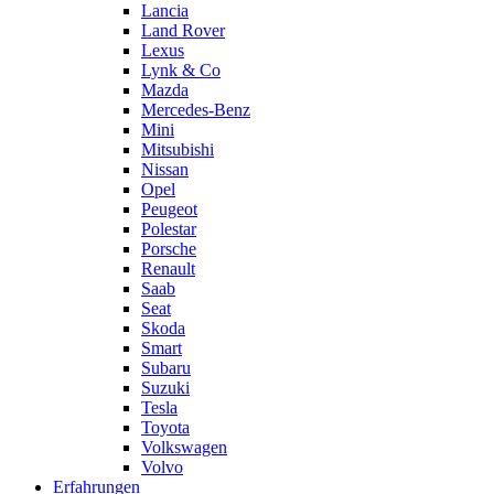
Lancia
Land Rover
Lexus
Lynk & Co
Mazda
Mercedes-Benz
Mini
Mitsubishi
Nissan
Opel
Peugeot
Polestar
Porsche
Renault
Saab
Seat
Skoda
Smart
Subaru
Suzuki
Tesla
Toyota
Volkswagen
Volvo
Erfahrungen