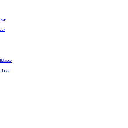
asse
sse
lklasse
klasse