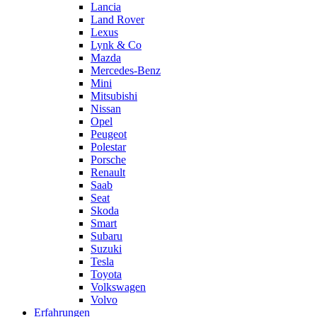
Lancia
Land Rover
Lexus
Lynk & Co
Mazda
Mercedes-Benz
Mini
Mitsubishi
Nissan
Opel
Peugeot
Polestar
Porsche
Renault
Saab
Seat
Skoda
Smart
Subaru
Suzuki
Tesla
Toyota
Volkswagen
Volvo
Erfahrungen