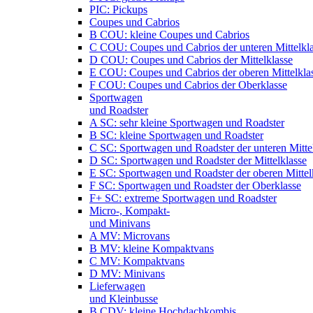
PIC: Pickups
Coupes und Cabrios
B COU: kleine Coupes und Cabrios
C COU: Coupes und Cabrios der unteren Mittelkl
D COU: Coupes und Cabrios der Mittelklasse
E COU: Coupes und Cabrios der oberen Mittelkla
F COU: Coupes und Cabrios der Oberklasse
Sportwagen
und Roadster
A SC: sehr kleine Sportwagen und Roadster
B SC: kleine Sportwagen und Roadster
C SC: Sportwagen und Roadster der unteren Mitte
D SC: Sportwagen und Roadster der Mittelklasse
E SC: Sportwagen und Roadster der oberen Mittel
F SC: Sportwagen und Roadster der Oberklasse
F+ SC: extreme Sportwagen und Roadster
Micro-, Kompakt-
und Minivans
A MV: Microvans
B MV: kleine Kompaktvans
C MV: Kompaktvans
D MV: Minivans
Lieferwagen
und Kleinbusse
B CDV: kleine Hochdachkombis