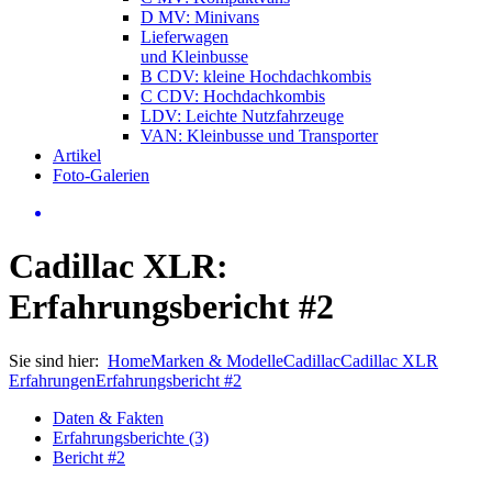
D MV: Minivans
Lieferwagen
und Kleinbusse
B CDV: kleine Hochdachkombis
C CDV: Hochdachkombis
LDV: Leichte Nutzfahrzeuge
VAN: Kleinbusse und Transporter
Artikel
Foto-Galerien
Cadillac XLR:
Erfahrungsbericht #2
Sie sind hier:
Home
Marken & Modelle
Cadillac
Cadillac XLR
Erfahrungen
Erfahrungsbericht #2
Daten & Fakten
Erfahrungsberichte (3)
Bericht #2