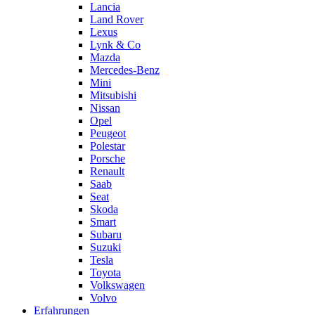
Lancia
Land Rover
Lexus
Lynk & Co
Mazda
Mercedes-Benz
Mini
Mitsubishi
Nissan
Opel
Peugeot
Polestar
Porsche
Renault
Saab
Seat
Skoda
Smart
Subaru
Suzuki
Tesla
Toyota
Volkswagen
Volvo
Erfahrungen