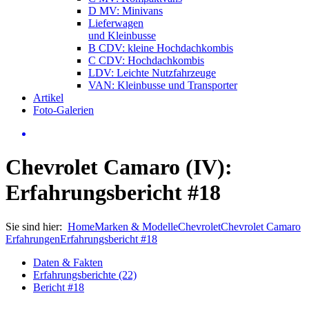
D MV: Minivans
Lieferwagen
und Kleinbusse
B CDV: kleine Hochdachkombis
C CDV: Hochdachkombis
LDV: Leichte Nutzfahrzeuge
VAN: Kleinbusse und Transporter
Artikel
Foto-Galerien
Chevrolet Camaro (IV):
Erfahrungsbericht #18
Sie sind hier:
Home
Marken & Modelle
Chevrolet
Chevrolet Camaro
Erfahrungen
Erfahrungsbericht #18
Daten & Fakten
Erfahrungsberichte (22)
Bericht #18