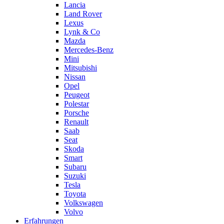
Lancia
Land Rover
Lexus
Lynk & Co
Mazda
Mercedes-Benz
Mini
Mitsubishi
Nissan
Opel
Peugeot
Polestar
Porsche
Renault
Saab
Seat
Skoda
Smart
Subaru
Suzuki
Tesla
Toyota
Volkswagen
Volvo
Erfahrungen