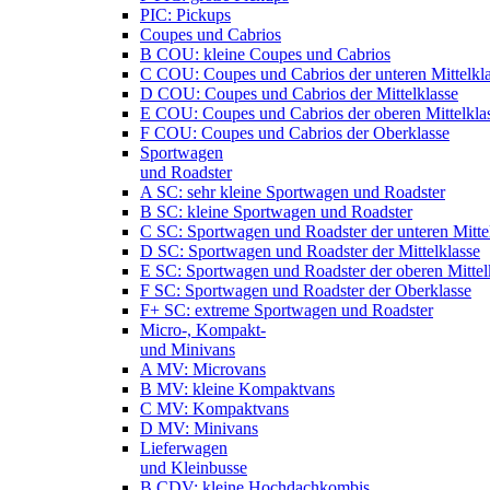
PIC: Pickups
Coupes und Cabrios
B COU: kleine Coupes und Cabrios
C COU: Coupes und Cabrios der unteren Mittelkl
D COU: Coupes und Cabrios der Mittelklasse
E COU: Coupes und Cabrios der oberen Mittelkla
F COU: Coupes und Cabrios der Oberklasse
Sportwagen
und Roadster
A SC: sehr kleine Sportwagen und Roadster
B SC: kleine Sportwagen und Roadster
C SC: Sportwagen und Roadster der unteren Mitte
D SC: Sportwagen und Roadster der Mittelklasse
E SC: Sportwagen und Roadster der oberen Mittel
F SC: Sportwagen und Roadster der Oberklasse
F+ SC: extreme Sportwagen und Roadster
Micro-, Kompakt-
und Minivans
A MV: Microvans
B MV: kleine Kompaktvans
C MV: Kompaktvans
D MV: Minivans
Lieferwagen
und Kleinbusse
B CDV: kleine Hochdachkombis