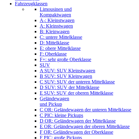
Fahrzeugklassen
Limousinen und
Kompaktwagen
A-: Kleinstwagen
A: Kleinstwagen
B: Kleinwagen
C: untere Mittelklasse
D: Mittelklasse
E: obere Mittelklasse
F: Oberklasse
F+: sehr große Oberklasse
SUV
A SUV: SUV Kleinstwagen
B SUV: SUV Kleinwagen
C SUV: SUV der unteren Mittelklasse
D SUV: SUV der Mittelklasse
E SUV: SUV der oberen Mittelklasse
Geländewagen
und Pickup
C OR: Geländewagen der unteren Mittelklasse
C PIC: kleine Pickups
D OR: Geländewagen der Mittelklasse
E OR: Geländewagen der oberen Mittelklasse
F OR: Geländewagen der Oberklasse
F PIC: große Pickups