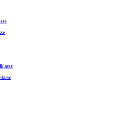
asse
sse
lklasse
klasse