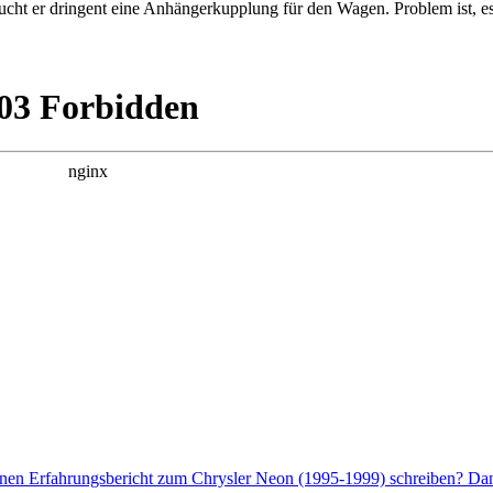
aucht er dringent eine Anhängerkupplung für den Wagen. Problem ist, e
enen Erfahrungsbericht zum Chrysler Neon (1995-1999) schreiben? Dann