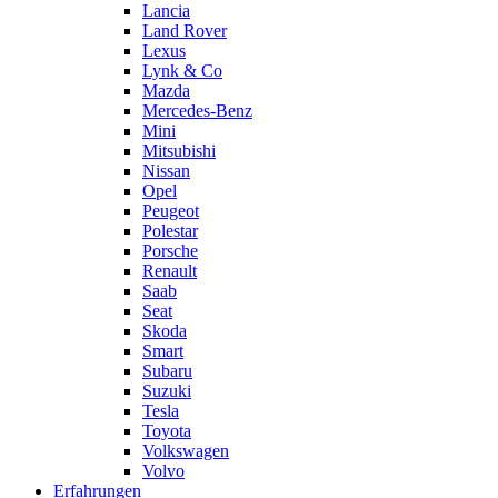
Lancia
Land Rover
Lexus
Lynk & Co
Mazda
Mercedes-Benz
Mini
Mitsubishi
Nissan
Opel
Peugeot
Polestar
Porsche
Renault
Saab
Seat
Skoda
Smart
Subaru
Suzuki
Tesla
Toyota
Volkswagen
Volvo
Erfahrungen