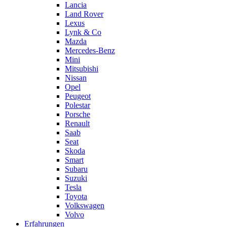
Lancia
Land Rover
Lexus
Lynk & Co
Mazda
Mercedes-Benz
Mini
Mitsubishi
Nissan
Opel
Peugeot
Polestar
Porsche
Renault
Saab
Seat
Skoda
Smart
Subaru
Suzuki
Tesla
Toyota
Volkswagen
Volvo
Erfahrungen