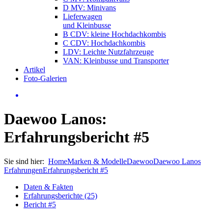
D MV: Minivans
Lieferwagen
und Kleinbusse
B CDV: kleine Hochdachkombis
C CDV: Hochdachkombis
LDV: Leichte Nutzfahrzeuge
VAN: Kleinbusse und Transporter
Artikel
Foto-Galerien
Daewoo Lanos:
Erfahrungsbericht #5
Sie sind hier:
Home
Marken & Modelle
Daewoo
Daewoo Lanos
Erfahrungen
Erfahrungsbericht #5
Daten & Fakten
Erfahrungsberichte (25)
Bericht #5