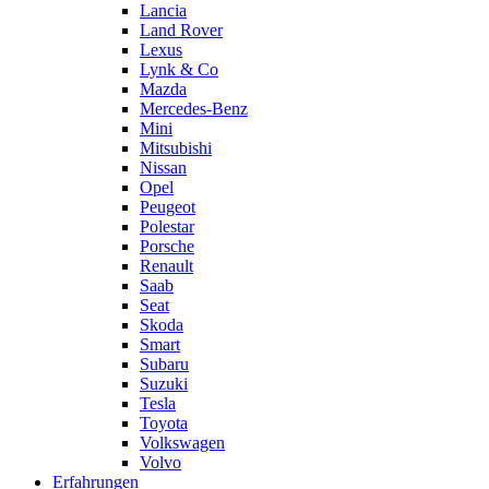
Lancia
Land Rover
Lexus
Lynk & Co
Mazda
Mercedes-Benz
Mini
Mitsubishi
Nissan
Opel
Peugeot
Polestar
Porsche
Renault
Saab
Seat
Skoda
Smart
Subaru
Suzuki
Tesla
Toyota
Volkswagen
Volvo
Erfahrungen