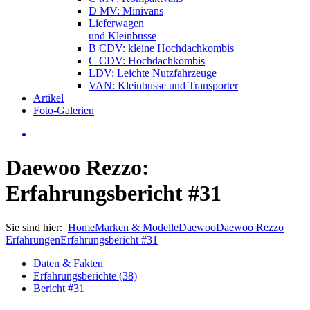
D MV: Minivans
Lieferwagen
und Kleinbusse
B CDV: kleine Hochdachkombis
C CDV: Hochdachkombis
LDV: Leichte Nutzfahrzeuge
VAN: Kleinbusse und Transporter
Artikel
Foto-Galerien
Daewoo Rezzo:
Erfahrungsbericht #31
Sie sind hier:
Home
Marken & Modelle
Daewoo
Daewoo Rezzo
Erfahrungen
Erfahrungsbericht #31
Daten & Fakten
Erfahrungsberichte (38)
Bericht #31