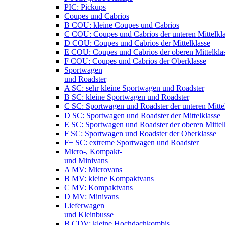
PIC: Pickups
Coupes und Cabrios
B COU: kleine Coupes und Cabrios
C COU: Coupes und Cabrios der unteren Mittelkl
D COU: Coupes und Cabrios der Mittelklasse
E COU: Coupes und Cabrios der oberen Mittelkla
F COU: Coupes und Cabrios der Oberklasse
Sportwagen
und Roadster
A SC: sehr kleine Sportwagen und Roadster
B SC: kleine Sportwagen und Roadster
C SC: Sportwagen und Roadster der unteren Mitte
D SC: Sportwagen und Roadster der Mittelklasse
E SC: Sportwagen und Roadster der oberen Mittel
F SC: Sportwagen und Roadster der Oberklasse
F+ SC: extreme Sportwagen und Roadster
Micro-, Kompakt-
und Minivans
A MV: Microvans
B MV: kleine Kompaktvans
C MV: Kompaktvans
D MV: Minivans
Lieferwagen
und Kleinbusse
B CDV: kleine Hochdachkombis