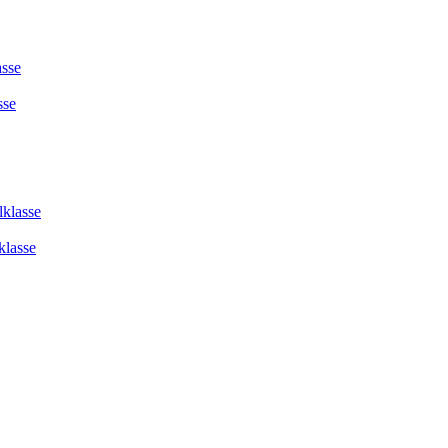
asse
sse
lklasse
klasse