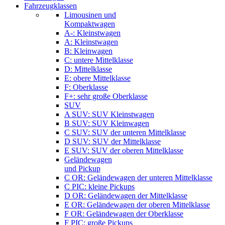
Fahrzeugklassen
Limousinen und
Kompaktwagen
A-: Kleinstwagen
A: Kleinstwagen
B: Kleinwagen
C: untere Mittelklasse
D: Mittelklasse
E: obere Mittelklasse
F: Oberklasse
F+: sehr große Oberklasse
SUV
A SUV: SUV Kleinstwagen
B SUV: SUV Kleinwagen
C SUV: SUV der unteren Mittelklasse
D SUV: SUV der Mittelklasse
E SUV: SUV der oberen Mittelklasse
Geländewagen
und Pickup
C OR: Geländewagen der unteren Mittelklasse
C PIC: kleine Pickups
D OR: Geländewagen der Mittelklasse
E OR: Geländewagen der oberen Mittelklasse
F OR: Geländewagen der Oberklasse
F PIC: große Pickups