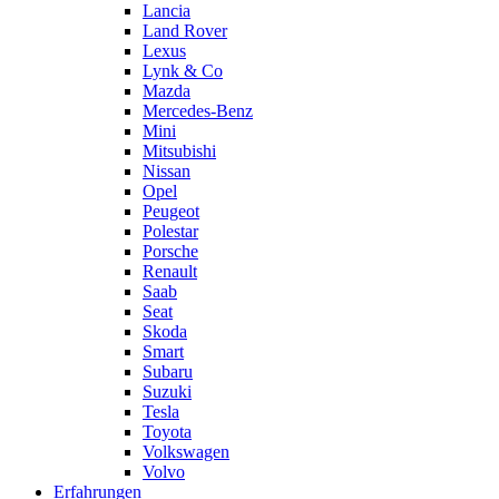
Lancia
Land Rover
Lexus
Lynk & Co
Mazda
Mercedes-Benz
Mini
Mitsubishi
Nissan
Opel
Peugeot
Polestar
Porsche
Renault
Saab
Seat
Skoda
Smart
Subaru
Suzuki
Tesla
Toyota
Volkswagen
Volvo
Erfahrungen