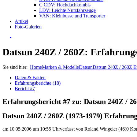
C CDV: Hochdachkombis
LDV: Leichte Nutzfahrzeuge
VAN: Kleinbusse und Transporter
Artikel
Foto-Galerien
Datsun 240Z / 260Z: Erfahrungs
Sie sind hier:
Home
Marken & Modelle
Datsun
Datsun 240Z / 260Z E
Daten & Fakten
Erfahrungsberichte (18)
Bericht #7
Erfahrungsbericht #7 zu: Datsun 240Z / 2
Datsun 240Z / 260Z (1973-1979) Erfahrung
am 10.05.2006 um 10:55 Uhr
verfasst von Roland Wingeier (46)
0 Ko