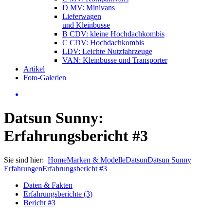
D MV: Minivans
Lieferwagen
und Kleinbusse
B CDV: kleine Hochdachkombis
C CDV: Hochdachkombis
LDV: Leichte Nutzfahrzeuge
VAN: Kleinbusse und Transporter
Artikel
Foto-Galerien
Datsun Sunny:
Erfahrungsbericht #3
Sie sind hier:
Home
Marken & Modelle
Datsun
Datsun Sunny
Erfahrungen
Erfahrungsbericht #3
Daten & Fakten
Erfahrungsberichte (3)
Bericht #3