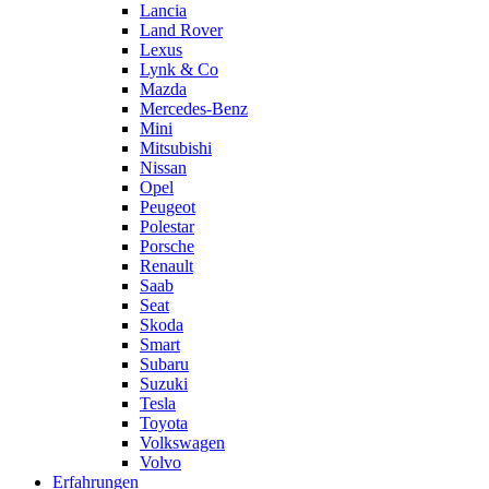
Lancia
Land Rover
Lexus
Lynk & Co
Mazda
Mercedes-Benz
Mini
Mitsubishi
Nissan
Opel
Peugeot
Polestar
Porsche
Renault
Saab
Seat
Skoda
Smart
Subaru
Suzuki
Tesla
Toyota
Volkswagen
Volvo
Erfahrungen