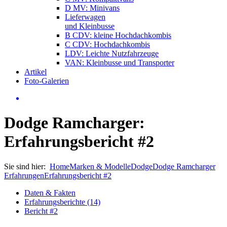
D MV: Minivans
Lieferwagen
und Kleinbusse
B CDV: kleine Hochdachkombis
C CDV: Hochdachkombis
LDV: Leichte Nutzfahrzeuge
VAN: Kleinbusse und Transporter
Artikel
Foto-Galerien
Dodge Ramcharger:
Erfahrungsbericht #2
Sie sind hier:
Home
Marken & Modelle
Dodge
Dodge Ramcharger
Erfahrungen
Erfahrungsbericht #2
Daten & Fakten
Erfahrungsberichte (14)
Bericht #2