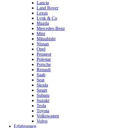
Lancia
Land Rover
Lexus
Lynk & Co
Mazda
Mercedes-Benz
Mini
Mitsubishi
Nissan
Opel
Peugeot
Polestar
Porsche
Renault
Saab
Seat
Skoda
Smart
Subaru
Suzuki
Tesla
Toyota
Volkswagen
Volvo
Erfahrungen