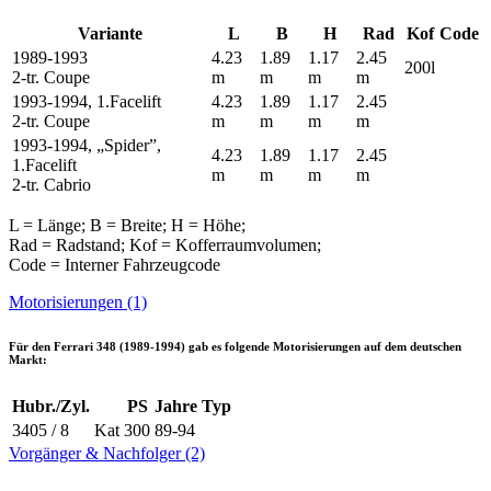
Variante
L
B
H
Rad
Kof
Code
1989-1993
4.23
1.89
1.17
2.45
200l
2-tr. Coupe
m
m
m
m
1993-1994, 1.Facelift
4.23
1.89
1.17
2.45
2-tr. Coupe
m
m
m
m
1993-1994, „Spider”,
4.23
1.89
1.17
2.45
1.Facelift
m
m
m
m
2-tr. Cabrio
L = Länge; B = Breite; H = Höhe;
Rad = Radstand; Kof = Kofferraumvolumen;
Code = Interner Fahrzeugcode
Motorisierungen (1)
Für den
Ferrari 348 (1989-1994)
gab es folgende Motorisierungen auf dem deutschen
Markt:
Hubr./Zyl.
PS
Jahre
Typ
3405 / 8
Kat
300
89-94
Vorgänger & Nachfolger (2)