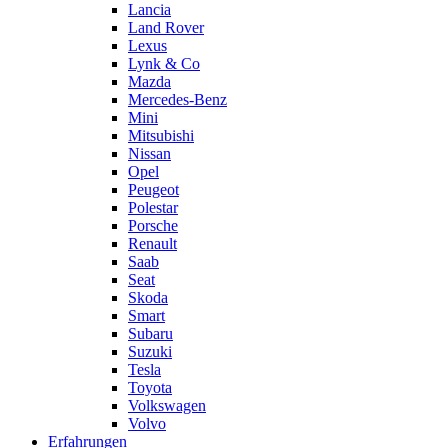
Lancia
Land Rover
Lexus
Lynk & Co
Mazda
Mercedes-Benz
Mini
Mitsubishi
Nissan
Opel
Peugeot
Polestar
Porsche
Renault
Saab
Seat
Skoda
Smart
Subaru
Suzuki
Tesla
Toyota
Volkswagen
Volvo
Erfahrungen