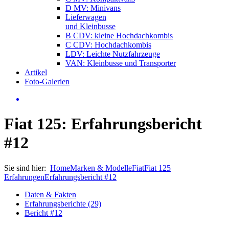
D MV: Minivans
Lieferwagen
und Kleinbusse
B CDV: kleine Hochdachkombis
C CDV: Hochdachkombis
LDV: Leichte Nutzfahrzeuge
VAN: Kleinbusse und Transporter
Artikel
Foto-Galerien
Fiat 125: Erfahrungsbericht
#12
Sie sind hier:
Home
Marken & Modelle
Fiat
Fiat 125
Erfahrungen
Erfahrungsbericht #12
Daten & Fakten
Erfahrungsberichte (29)
Bericht #12