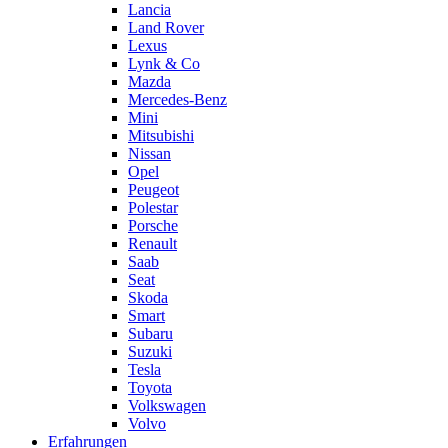
Lancia
Land Rover
Lexus
Lynk & Co
Mazda
Mercedes-Benz
Mini
Mitsubishi
Nissan
Opel
Peugeot
Polestar
Porsche
Renault
Saab
Seat
Skoda
Smart
Subaru
Suzuki
Tesla
Toyota
Volkswagen
Volvo
Erfahrungen