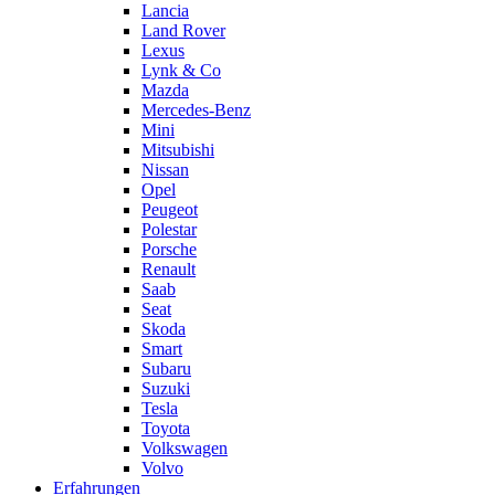
Lancia
Land Rover
Lexus
Lynk & Co
Mazda
Mercedes-Benz
Mini
Mitsubishi
Nissan
Opel
Peugeot
Polestar
Porsche
Renault
Saab
Seat
Skoda
Smart
Subaru
Suzuki
Tesla
Toyota
Volkswagen
Volvo
Erfahrungen