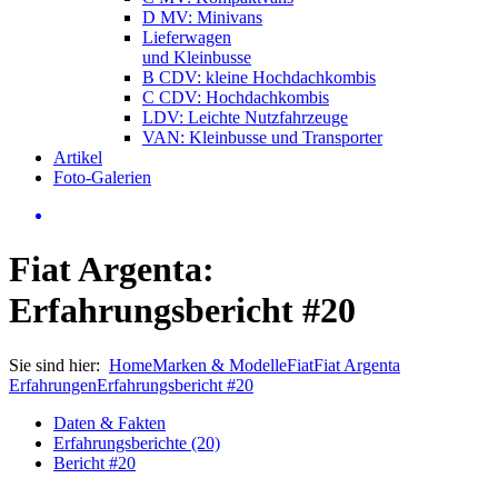
D MV: Minivans
Lieferwagen
und Kleinbusse
B CDV: kleine Hochdachkombis
C CDV: Hochdachkombis
LDV: Leichte Nutzfahrzeuge
VAN: Kleinbusse und Transporter
Artikel
Foto-Galerien
Fiat Argenta:
Erfahrungsbericht #20
Sie sind hier:
Home
Marken & Modelle
Fiat
Fiat Argenta
Erfahrungen
Erfahrungsbericht #20
Daten & Fakten
Erfahrungsberichte (20)
Bericht #20