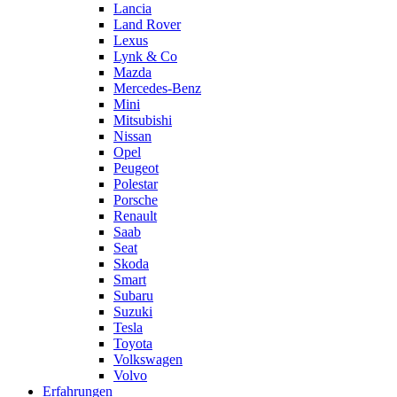
Lancia
Land Rover
Lexus
Lynk & Co
Mazda
Mercedes-Benz
Mini
Mitsubishi
Nissan
Opel
Peugeot
Polestar
Porsche
Renault
Saab
Seat
Skoda
Smart
Subaru
Suzuki
Tesla
Toyota
Volkswagen
Volvo
Erfahrungen