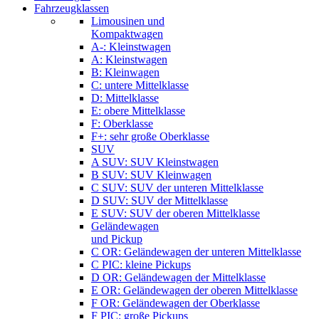
Fahrzeugklassen
Limousinen und
Kompaktwagen
A-: Kleinstwagen
A: Kleinstwagen
B: Kleinwagen
C: untere Mittelklasse
D: Mittelklasse
E: obere Mittelklasse
F: Oberklasse
F+: sehr große Oberklasse
SUV
A SUV: SUV Kleinstwagen
B SUV: SUV Kleinwagen
C SUV: SUV der unteren Mittelklasse
D SUV: SUV der Mittelklasse
E SUV: SUV der oberen Mittelklasse
Geländewagen
und Pickup
C OR: Geländewagen der unteren Mittelklasse
C PIC: kleine Pickups
D OR: Geländewagen der Mittelklasse
E OR: Geländewagen der oberen Mittelklasse
F OR: Geländewagen der Oberklasse
F PIC: große Pickups