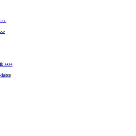
asse
sse
lklasse
klasse