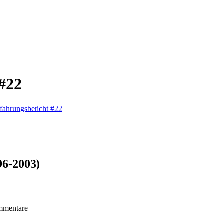
#22
fahrungsbericht #22
96-2003)
t
mmentare