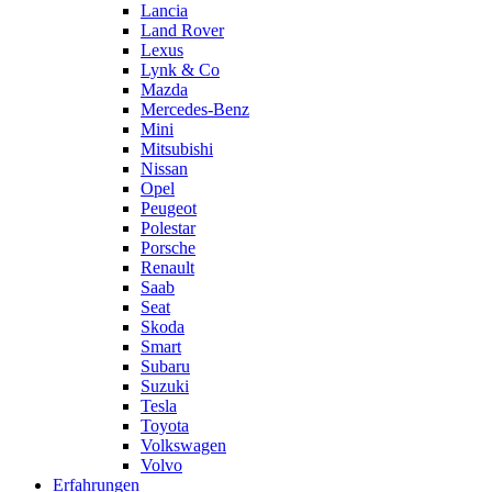
Lancia
Land Rover
Lexus
Lynk & Co
Mazda
Mercedes-Benz
Mini
Mitsubishi
Nissan
Opel
Peugeot
Polestar
Porsche
Renault
Saab
Seat
Skoda
Smart
Subaru
Suzuki
Tesla
Toyota
Volkswagen
Volvo
Erfahrungen