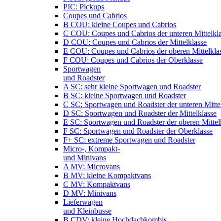
PIC: Pickups
Coupes und Cabrios
B COU: kleine Coupes und Cabrios
C COU: Coupes und Cabrios der unteren Mittelkl
D COU: Coupes und Cabrios der Mittelklasse
E COU: Coupes und Cabrios der oberen Mittelkla
F COU: Coupes und Cabrios der Oberklasse
Sportwagen
und Roadster
A SC: sehr kleine Sportwagen und Roadster
B SC: kleine Sportwagen und Roadster
C SC: Sportwagen und Roadster der unteren Mitte
D SC: Sportwagen und Roadster der Mittelklasse
E SC: Sportwagen und Roadster der oberen Mittel
F SC: Sportwagen und Roadster der Oberklasse
F+ SC: extreme Sportwagen und Roadster
Micro-, Kompakt-
und Minivans
A MV: Microvans
B MV: kleine Kompaktvans
C MV: Kompaktvans
D MV: Minivans
Lieferwagen
und Kleinbusse
B CDV: kleine Hochdachkombis