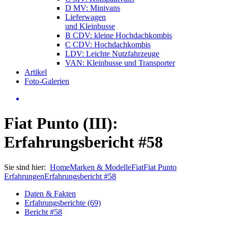
D MV: Minivans
Lieferwagen
und Kleinbusse
B CDV: kleine Hochdachkombis
C CDV: Hochdachkombis
LDV: Leichte Nutzfahrzeuge
VAN: Kleinbusse und Transporter
Artikel
Foto-Galerien
Fiat Punto (III):
Erfahrungsbericht #58
Sie sind hier:
Home
Marken & Modelle
Fiat
Fiat Punto
Erfahrungen
Erfahrungsbericht #58
Daten & Fakten
Erfahrungsberichte (69)
Bericht #58