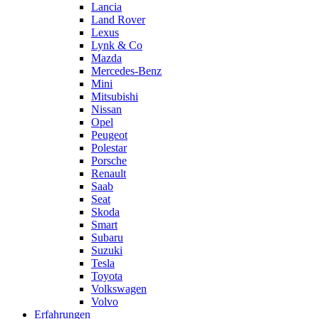
Lancia
Land Rover
Lexus
Lynk & Co
Mazda
Mercedes-Benz
Mini
Mitsubishi
Nissan
Opel
Peugeot
Polestar
Porsche
Renault
Saab
Seat
Skoda
Smart
Subaru
Suzuki
Tesla
Toyota
Volkswagen
Volvo
Erfahrungen