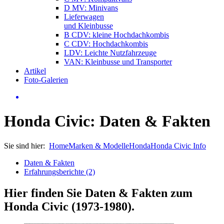
D MV: Minivans
Lieferwagen
und Kleinbusse
B CDV: kleine Hochdachkombis
C CDV: Hochdachkombis
LDV: Leichte Nutzfahrzeuge
VAN: Kleinbusse und Transporter
Artikel
Foto-Galerien
Honda Civic: Daten & Fakten
Sie sind hier:
Home
Marken & Modelle
Honda
Honda Civic Info
Daten & Fakten
Erfahrungsberichte (2)
Hier finden Sie Daten & Fakten zum
Honda Civic (1973-1980)
.