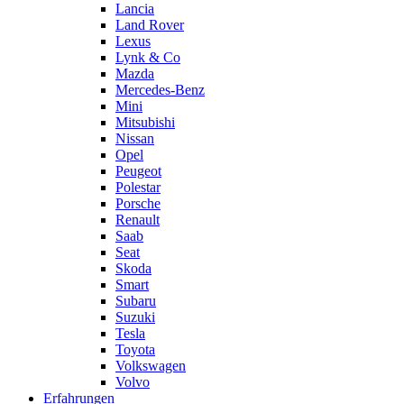
Lancia
Land Rover
Lexus
Lynk & Co
Mazda
Mercedes-Benz
Mini
Mitsubishi
Nissan
Opel
Peugeot
Polestar
Porsche
Renault
Saab
Seat
Skoda
Smart
Subaru
Suzuki
Tesla
Toyota
Volkswagen
Volvo
Erfahrungen