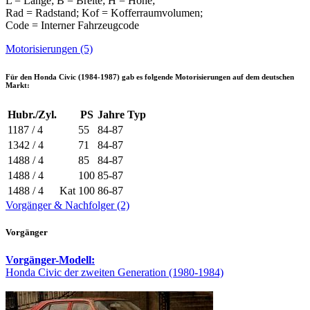
L = Länge; B = Breite; H = Höhe;
Rad = Radstand; Kof = Kofferraumvolumen;
Code = Interner Fahrzeugcode
Motorisierungen (5)
Für den
Honda Civic (1984-1987)
gab es folgende Motorisierungen auf dem deutschen
Markt:
Hubr./Zyl.
PS
Jahre
Typ
1187 / 4
55
84-87
1342 / 4
71
84-87
1488 / 4
85
84-87
1488 / 4
100
85-87
1488 / 4
Kat
100
86-87
Vorgänger & Nachfolger (2)
Vorgänger
Vorgänger-Modell:
Honda Civic der zweiten Generation (1980-1984)