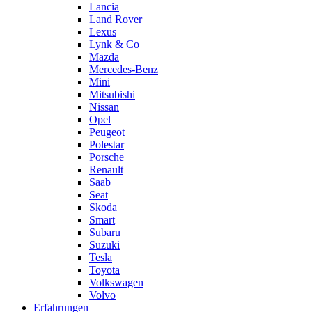
Lancia
Land Rover
Lexus
Lynk & Co
Mazda
Mercedes-Benz
Mini
Mitsubishi
Nissan
Opel
Peugeot
Polestar
Porsche
Renault
Saab
Seat
Skoda
Smart
Subaru
Suzuki
Tesla
Toyota
Volkswagen
Volvo
Erfahrungen