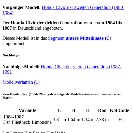
Vorgänger-Modell:
Honda Civic der zweiten Generation (1980-
1984)
Der
Honda Civic der dritten Generation
wurde
von 1984 bis
1987
in Deutschland angeboten.
Dieses Modell ist in das
Segment
untere Mittelklasse (C)
eingeordnet.
Nachfolger
Nachfolge-Modell:
Honda Civic der vierten Generation (1987-
1991)
Modellvarianten (1)
Vom
Honda Civic (1984-1987)
gab es folgende Modellvarianten auf dem deutschen
Markt:
Variante
L
B
H
Rad
Kof
Code
1984-1987
3.81 m
1.64 m
1.34 m
2.38 m
EC
3-tr. Fließheck-Limousine