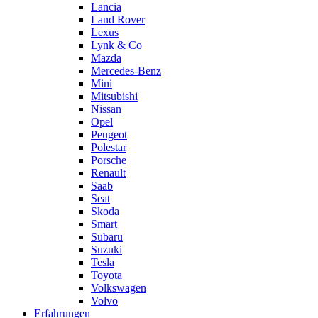
Lancia
Land Rover
Lexus
Lynk & Co
Mazda
Mercedes-Benz
Mini
Mitsubishi
Nissan
Opel
Peugeot
Polestar
Porsche
Renault
Saab
Seat
Skoda
Smart
Subaru
Suzuki
Tesla
Toyota
Volkswagen
Volvo
Erfahrungen