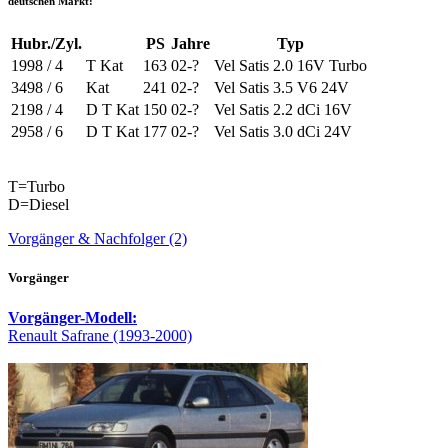
deutschen Markt:
Hubr./Zyl.
PS
Jahre
Typ
1998 / 4
T Kat
163
02-?
Vel Satis 2.0 16V Turbo
3498 / 6
Kat
241
02-?
Vel Satis 3.5 V6 24V
2198 / 4
D T Kat
150
02-?
Vel Satis 2.2 dCi 16V
2958 / 6
D T Kat
177
02-?
Vel Satis 3.0 dCi 24V
T=Turbo
D=Diesel
Vorgänger & Nachfolger (2)
Vorgänger
Vorgänger-Modell:
Renault Safrane (1993-2000)