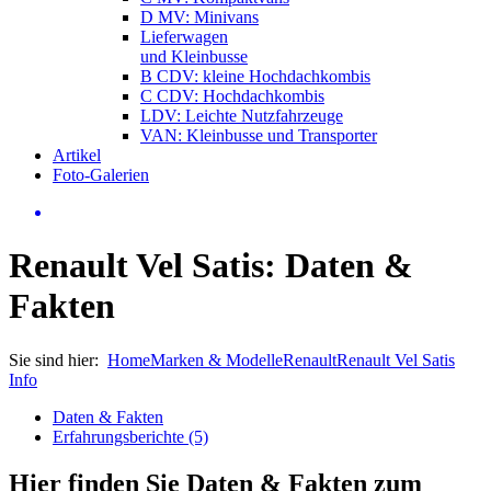
D MV: Minivans
Lieferwagen
und Kleinbusse
B CDV: kleine Hochdachkombis
C CDV: Hochdachkombis
LDV: Leichte Nutzfahrzeuge
VAN: Kleinbusse und Transporter
Artikel
Foto-Galerien
Renault Vel Satis: Daten &
Fakten
Sie sind hier:
Home
Marken & Modelle
Renault
Renault Vel Satis
Info
Daten & Fakten
Erfahrungsberichte (5)
Hier finden Sie Daten & Fakten zum