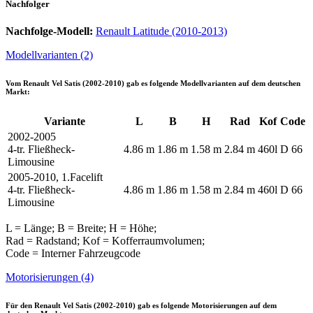
Nachfolger
Nachfolge-Modell:
Renault Latitude (2010-2013)
Modellvarianten (2)
Vom
Renault Vel Satis (2002-2010)
gab es folgende Modellvarianten auf dem deutschen
Markt:
Variante
L
B
H
Rad
Kof
Code
2002-2005
4-tr. Fließheck-
4.86 m
1.86 m
1.58 m
2.84 m
460l
D 66
Limousine
2005-2010, 1.Facelift
4-tr. Fließheck-
4.86 m
1.86 m
1.58 m
2.84 m
460l
D 66
Limousine
L = Länge; B = Breite; H = Höhe;
Rad = Radstand; Kof = Kofferraumvolumen;
Code = Interner Fahrzeugcode
Motorisierungen (4)
Für den
Renault Vel Satis (2002-2010)
gab es folgende Motorisierungen auf dem