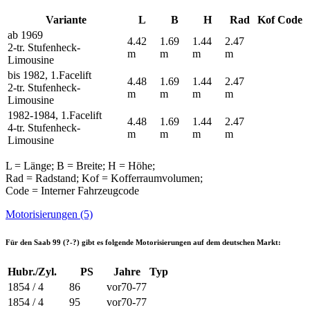
Variante
L
B
H
Rad
Kof
Code
ab 1969
4.42
1.69
1.44
2.47
2-tr. Stufenheck-
m
m
m
m
Limousine
bis 1982, 1.Facelift
4.48
1.69
1.44
2.47
2-tr. Stufenheck-
m
m
m
m
Limousine
1982-1984, 1.Facelift
4.48
1.69
1.44
2.47
4-tr. Stufenheck-
m
m
m
m
Limousine
L = Länge; B = Breite; H = Höhe;
Rad = Radstand; Kof = Kofferraumvolumen;
Code = Interner Fahrzeugcode
Motorisierungen (5)
Für den
Saab 99 (?-?)
gibt es folgende Motorisierungen auf dem deutschen Markt:
Hubr./Zyl.
PS
Jahre
Typ
1854 / 4
86
vor70-77
1854 / 4
95
vor70-77