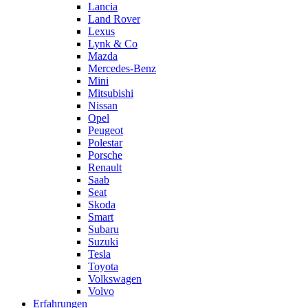
Lancia
Land Rover
Lexus
Lynk & Co
Mazda
Mercedes-Benz
Mini
Mitsubishi
Nissan
Opel
Peugeot
Polestar
Porsche
Renault
Saab
Seat
Skoda
Smart
Subaru
Suzuki
Tesla
Toyota
Volkswagen
Volvo
Erfahrungen