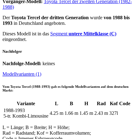
Vorgänger-Modell:
Toyota Tercel der zweiten Generation (1982-
1988)
Der
Toyota Tercel der dritten Generation
wurde
von 1988 bis
1993
in Deutschland angeboten.
Dieses Modell ist in das
Segment
untere Mittelklasse (C)
eingeordnet.
Nachfolger
Nachfolge-Modell:
keines
Modellvarianten (1)
Vom
Toyota Tercel (1988-1993)
gab es folgende Modellvarianten auf dem deutschen
Markt:
Variante
L
B
H
Rad
Kof
Code
1988-1993
4.25 m
1.66 m
1.45 m
2.43 m
327l
5-tr. Kombi-Limousine
L = Länge; B = Breite; H = Höhe;
Rad = Radstand; Kof = Kofferraumvolumen;
Code = Interner Fahrzeugcode