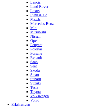
Lancia
Land Rover
Lexus
Lynk & Co
Mazda
Mercedes-Benz
Mini
Mitsubishi
Nissan
Opel
Peugeot
Polestar
Porsche
Renault
Saab
Seat
Skoda
Smart
Subaru
Suzuki
Tesla
Toyota
Volkswagen
Volvo
Erfahrungen