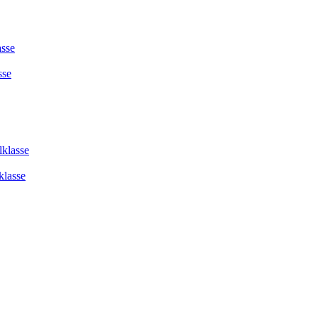
asse
sse
lklasse
klasse