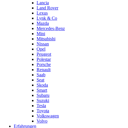
Lancia
Land Rover
Lexus
Lynk & Co
Mazda
Mercedes-Benz
Mini
Mitsubishi
Nissan
Opel
Peugeot
Polestar
Porsche
Renault
Saab
Seat
Skoda
Smart
Subaru
Suzuki
Tesla
Toyota
Volkswagen
Volvo
Erfahrungen