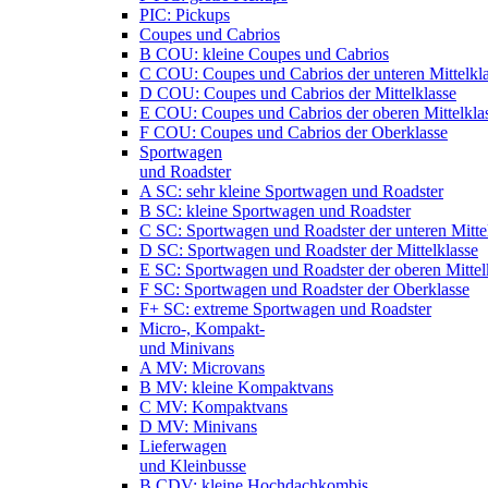
PIC: Pickups
Coupes und Cabrios
B COU: kleine Coupes und Cabrios
C COU: Coupes und Cabrios der unteren Mittelkl
D COU: Coupes und Cabrios der Mittelklasse
E COU: Coupes und Cabrios der oberen Mittelkla
F COU: Coupes und Cabrios der Oberklasse
Sportwagen
und Roadster
A SC: sehr kleine Sportwagen und Roadster
B SC: kleine Sportwagen und Roadster
C SC: Sportwagen und Roadster der unteren Mitte
D SC: Sportwagen und Roadster der Mittelklasse
E SC: Sportwagen und Roadster der oberen Mittel
F SC: Sportwagen und Roadster der Oberklasse
F+ SC: extreme Sportwagen und Roadster
Micro-, Kompakt-
und Minivans
A MV: Microvans
B MV: kleine Kompaktvans
C MV: Kompaktvans
D MV: Minivans
Lieferwagen
und Kleinbusse
B CDV: kleine Hochdachkombis