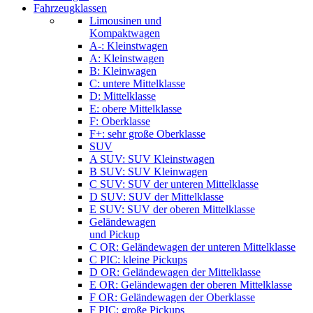
Fahrzeugklassen
Limousinen und
Kompaktwagen
A-: Kleinstwagen
A: Kleinstwagen
B: Kleinwagen
C: untere Mittelklasse
D: Mittelklasse
E: obere Mittelklasse
F: Oberklasse
F+: sehr große Oberklasse
SUV
A SUV: SUV Kleinstwagen
B SUV: SUV Kleinwagen
C SUV: SUV der unteren Mittelklasse
D SUV: SUV der Mittelklasse
E SUV: SUV der oberen Mittelklasse
Geländewagen
und Pickup
C OR: Geländewagen der unteren Mittelklasse
C PIC: kleine Pickups
D OR: Geländewagen der Mittelklasse
E OR: Geländewagen der oberen Mittelklasse
F OR: Geländewagen der Oberklasse
F PIC: große Pickups