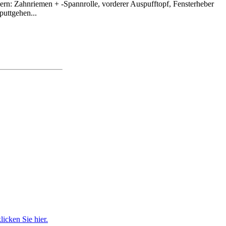
uern: Zahnriemen + -Spannrolle, vorderer Auspufftopf, Fensterheber
puttgehen...
icken Sie hier.