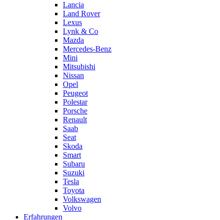
Lancia
Land Rover
Lexus
Lynk & Co
Mazda
Mercedes-Benz
Mini
Mitsubishi
Nissan
Opel
Peugeot
Polestar
Porsche
Renault
Saab
Seat
Skoda
Smart
Subaru
Suzuki
Tesla
Toyota
Volkswagen
Volvo
Erfahrungen