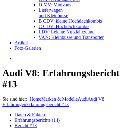
D MV: Minivans
Lieferwagen
und Kleinbusse
B CDV: kleine Hochdachkombis
C CDV: Hochdachkombis
LDV: Leichte Nutzfahrzeuge
VAN: Kleinbusse und Transporter
Artikel
Foto-Galerien
Audi V8: Erfahrungsbericht
#13
Sie sind hier:
Home
Marken & Modelle
Audi
Audi V8
Erfahrungen
Erfahrungsbericht #13
Daten & Fakten
Erfahrungsberichte (14)
Bericht #13