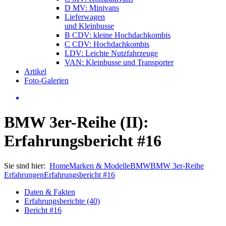
D MV: Minivans
Lieferwagen
und Kleinbusse
B CDV: kleine Hochdachkombis
C CDV: Hochdachkombis
LDV: Leichte Nutzfahrzeuge
VAN: Kleinbusse und Transporter
Artikel
Foto-Galerien
BMW 3er-Reihe (II):
Erfahrungsbericht #16
Sie sind hier:
Home
Marken & Modelle
BMW
BMW 3er-Reihe
Erfahrungen
Erfahrungsbericht #16
Daten & Fakten
Erfahrungsberichte (40)
Bericht #16