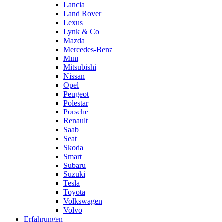
Lancia
Land Rover
Lexus
Lynk & Co
Mazda
Mercedes-Benz
Mini
Mitsubishi
Nissan
Opel
Peugeot
Polestar
Porsche
Renault
Saab
Seat
Skoda
Smart
Subaru
Suzuki
Tesla
Toyota
Volkswagen
Volvo
Erfahrungen