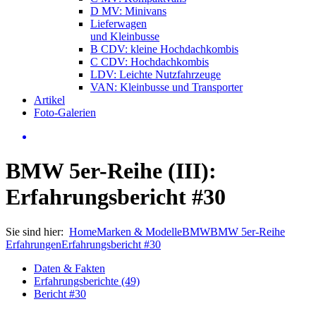
D MV: Minivans
Lieferwagen
und Kleinbusse
B CDV: kleine Hochdachkombis
C CDV: Hochdachkombis
LDV: Leichte Nutzfahrzeuge
VAN: Kleinbusse und Transporter
Artikel
Foto-Galerien
BMW 5er-Reihe (III):
Erfahrungsbericht #30
Sie sind hier:
Home
Marken & Modelle
BMW
BMW 5er-Reihe
Erfahrungen
Erfahrungsbericht #30
Daten & Fakten
Erfahrungsberichte (49)
Bericht #30