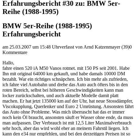
Erfahrungsbericht #30 zu: BMW 5er-
Reihe (1988-1995)
BMW 5er-Reihe (1988-1995)
Erfahrungsbericht
am 25.03.2007 um 15:48 Uhr
verfasst von Arnd Katzenmayer (39)
0
Kommentare
Hallo,
fahre einen 520 iA M50 Vanos rotmet. mit 150 PS seit 2001. Habe
Ihn mit original 64000 km gekauft, und habe damals 10000 DM
bezahlt. War ein richtiges schnäpchen. Ich bin mehr als zufrieden,
ich fahre viel Autobahn und drehe das Auto auch öfters bis in den
roten Bereich, selbst bei höheren Geschwindigkeiten kann man
locker zurückschalten, und auch aktuelle Modelle damit platt
machen. Er hat jetzt 135000 km auf der Uhr, hat neue Stossdämpfer,
Viscokupplung, Querlenker und Euro 2 Umrüstung. Ansonsten fährt
das Auto ohne Probleme. Was mich überrascht hat das er immer
noch kein Öl braucht, ansonsten säuft er Wasser ohne ende, da muss
man aufpassen. Der Verbrauch ist mit 12,5 Liter Maximalverbrauch
sehr hoch, aber das wird wohl eher an meinem Fahrstil liegen. Ich
kann den e34 nur empfehlen, und bei den derzeitigen Preisen ist so