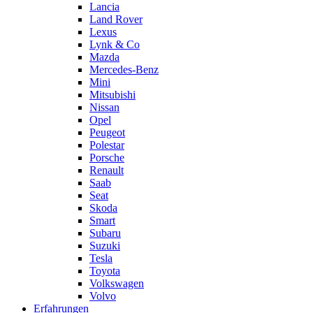
Lancia
Land Rover
Lexus
Lynk & Co
Mazda
Mercedes-Benz
Mini
Mitsubishi
Nissan
Opel
Peugeot
Polestar
Porsche
Renault
Saab
Seat
Skoda
Smart
Subaru
Suzuki
Tesla
Toyota
Volkswagen
Volvo
Erfahrungen