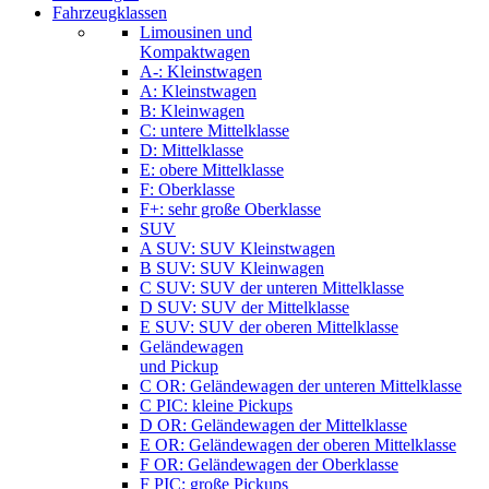
Fahrzeugklassen
Limousinen und
Kompaktwagen
A-: Kleinstwagen
A: Kleinstwagen
B: Kleinwagen
C: untere Mittelklasse
D: Mittelklasse
E: obere Mittelklasse
F: Oberklasse
F+: sehr große Oberklasse
SUV
A SUV: SUV Kleinstwagen
B SUV: SUV Kleinwagen
C SUV: SUV der unteren Mittelklasse
D SUV: SUV der Mittelklasse
E SUV: SUV der oberen Mittelklasse
Geländewagen
und Pickup
C OR: Geländewagen der unteren Mittelklasse
C PIC: kleine Pickups
D OR: Geländewagen der Mittelklasse
E OR: Geländewagen der oberen Mittelklasse
F OR: Geländewagen der Oberklasse
F PIC: große Pickups