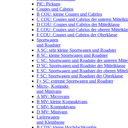
PIC: Pickups
Coupes und Cabrios
B COU: kleine Coupes und Cabrios
C COU: Coupes und Cabrios der unteren Mittelkl
D COU: Coupes und Cabrios der Mittelklasse
E COU: Coupes und Cabrios der oberen Mittelkla
F COU: Coupes und Cabrios der Oberklasse
Sportwagen
und Roadster
A SC: sehr kleine Sportwagen und Roadster
B SC: kleine Sportwagen und Roadster
C SC: Sportwagen und Roadster der unteren Mitte
D SC: Sportwagen und Roadster der Mittelklasse
E SC: Sportwagen und Roadster der oberen Mittel
F SC: Sportwagen und Roadster der Oberklasse
F+ SC: extreme Sportwagen und Roadster
Micro-, Kompakt-
und Minivans
A MV: Microvans
B MV: kleine Kompaktvans
C MV: Kompaktvans
D MV: Minivans
Lieferwagen
und Kleinbusse
B CDV: kleine Hochdachkombis