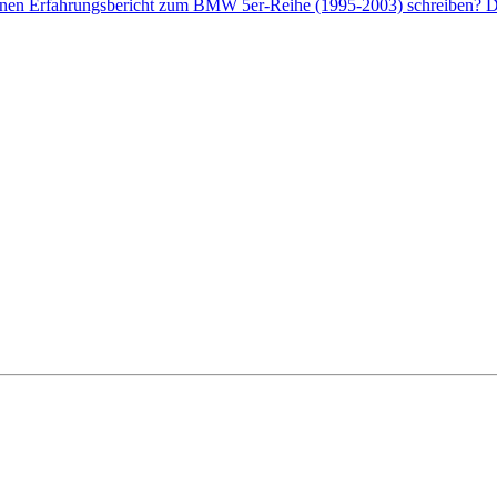
genen Erfahrungsbericht zum BMW 5er-Reihe (1995-2003) schreiben? Da