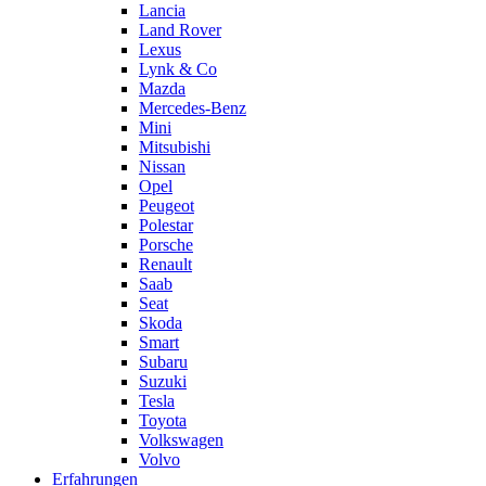
Lancia
Land Rover
Lexus
Lynk & Co
Mazda
Mercedes-Benz
Mini
Mitsubishi
Nissan
Opel
Peugeot
Polestar
Porsche
Renault
Saab
Seat
Skoda
Smart
Subaru
Suzuki
Tesla
Toyota
Volkswagen
Volvo
Erfahrungen