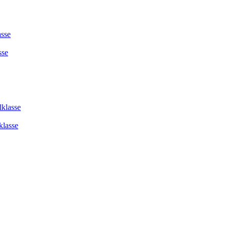
asse
sse
lklasse
klasse