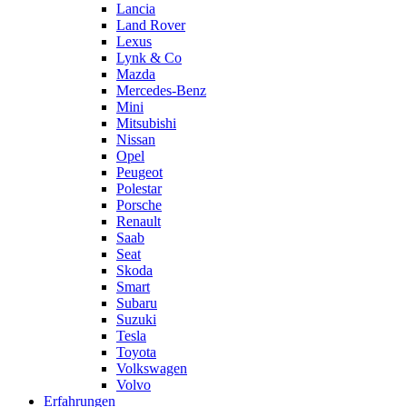
Lancia
Land Rover
Lexus
Lynk & Co
Mazda
Mercedes-Benz
Mini
Mitsubishi
Nissan
Opel
Peugeot
Polestar
Porsche
Renault
Saab
Seat
Skoda
Smart
Subaru
Suzuki
Tesla
Toyota
Volkswagen
Volvo
Erfahrungen