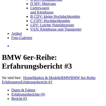
D MV: Minivans
Lieferwagen
und Kleinbusse
B CDV: kleine Hochdachkombis
C CDV: Hochdachkombis
LDV: Leichte Nutzfahrzeuge
VAN: Kleinbusse und Transporter
Artikel
Foto-Galerien
BMW 6er-Reihe:
Erfahrungsbericht #3
Sie sind hier:
Home
Marken & Modelle
BMW
BMW 6er-Reihe
Erfahrungen
Erfahrungsbericht #3
Daten & Fakten
Erfahrungsberichte (9)
Bericht #3