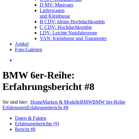
D MV: Minivans
Lieferwagen
und Kleinbusse
B CDV: kleine Hochdachkombis
C CDV: Hochdachkombis
LDV: Leichte Nutzfahrzeuge
VAN: Kleinbusse und Transporter
Artikel
Foto-Galerien
BMW 6er-Reihe:
Erfahrungsbericht #8
Sie sind hier:
Home
Marken & Modelle
BMW
BMW 6er-Reihe
Erfahrungen
Erfahrungsbericht #8
Daten & Fakten
Erfahrungsberichte (9)
Bericht #8