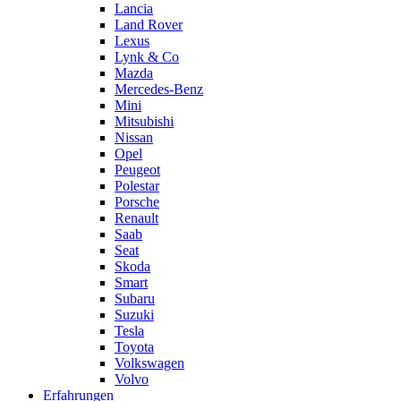
Lancia
Land Rover
Lexus
Lynk & Co
Mazda
Mercedes-Benz
Mini
Mitsubishi
Nissan
Opel
Peugeot
Polestar
Porsche
Renault
Saab
Seat
Skoda
Smart
Subaru
Suzuki
Tesla
Toyota
Volkswagen
Volvo
Erfahrungen