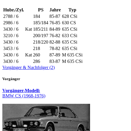
Hubr./Zyl.
PS
Jahre
Typ
2788 / 6
184
85-87
628 CSi
2986 / 6
185/184
76-85
630 CS
3430 / 6
Kat
185/211
84-89
635 CSi
3210 / 6
200/197
76-82
633 CSi
3430 / 6
218/220
82-88
635 CSi
3453 / 6
218
78-82
635 CSi
3430 / 6
Kat
260
87-89
M 635 CSi
3430 / 6
286
83-87
M 635 CSi
Vorgänger & Nachfolger (2)
Vorgänger
Vorgänger-Modell:
BMW CS (1968-1976)