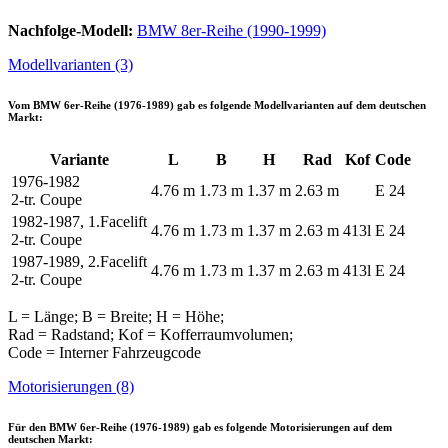
Nachfolge-Modell:
BMW 8er-Reihe (1990-1999)
Modellvarianten (3)
Vom
BMW 6er-Reihe (1976-1989)
gab es folgende Modellvarianten auf dem deutschen
Markt:
Variante
L
B
H
Rad
Kof
Code
1976-1982
4.76 m
1.73 m
1.37 m
2.63 m
E 24
2-tr. Coupe
1982-1987, 1.Facelift
4.76 m
1.73 m
1.37 m
2.63 m
413l
E 24
2-tr. Coupe
1987-1989, 2.Facelift
4.76 m
1.73 m
1.37 m
2.63 m
413l
E 24
2-tr. Coupe
L = Länge; B = Breite; H = Höhe;
Rad = Radstand; Kof = Kofferraumvolumen;
Code = Interner Fahrzeugcode
Motorisierungen (8)
Für den
BMW 6er-Reihe (1976-1989)
gab es folgende Motorisierungen auf dem
deutschen Markt: