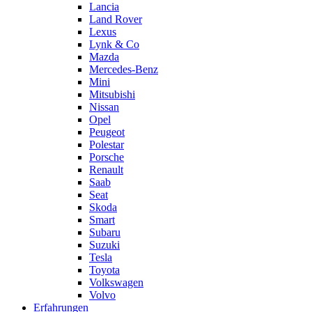
Lancia
Land Rover
Lexus
Lynk & Co
Mazda
Mercedes-Benz
Mini
Mitsubishi
Nissan
Opel
Peugeot
Polestar
Porsche
Renault
Saab
Seat
Skoda
Smart
Subaru
Suzuki
Tesla
Toyota
Volkswagen
Volvo
Erfahrungen