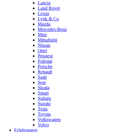
Lancia
Land Rover
Lexus
Lynk & Co
Mazda
Mercedes-Benz
Mini
Mitsubishi
Nissan
Opel
Peugeot
Polestar
Porsche
Renault
Saab
Seat
Skoda
Smart
Subaru
Suzuki
Tesla
Toyota
Volkswagen
Volvo
Erfahrungen