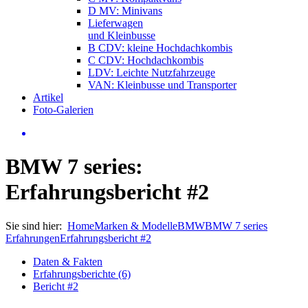
D MV: Minivans
Lieferwagen
und Kleinbusse
B CDV: kleine Hochdachkombis
C CDV: Hochdachkombis
LDV: Leichte Nutzfahrzeuge
VAN: Kleinbusse und Transporter
Artikel
Foto-Galerien
BMW 7 series:
Erfahrungsbericht #2
Sie sind hier:
Home
Marken & Modelle
BMW
BMW 7 series
Erfahrungen
Erfahrungsbericht #2
Daten & Fakten
Erfahrungsberichte (6)
Bericht #2